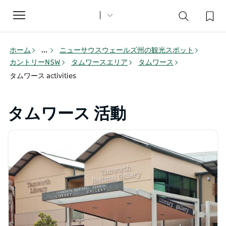
Toggle
navigation
ホーム
...
ニューサウスウェールズ州の観光スポット
カントリーNSW
タムワースエリア
タムワース
タムワース activities
タムワース 活動