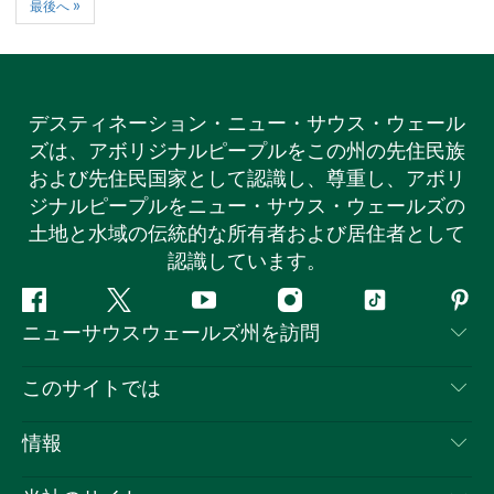
最後へ »
デスティネーション・ニュー・サウス・ウェール
ズは、アボリジナルピープルをこの州の先住民族
および先住民国家として認識し、尊重し、アボリ
ジナルピープルをニュー・サウス・ウェールズの
土地と水域の伝統的な所有者および居住者として
認識しています。
フ
ツ
ユ
イ
テ
ピ
ニューサウスウェールズ州を訪問
ェ
イ
ー
ン
ィ
ン
イ
ッ
チ
ス
ッ
タ
お問い合わせ
このサイトでは
ス
タ
ュ
タ
ク
レ
免責事項
ブ
ー
ー
グ
ト
ス
目的地
情報
ッ
ブ
ラ
ッ
ト
プライバシー
やるべきこと
ク
ム
ク
旅行情報