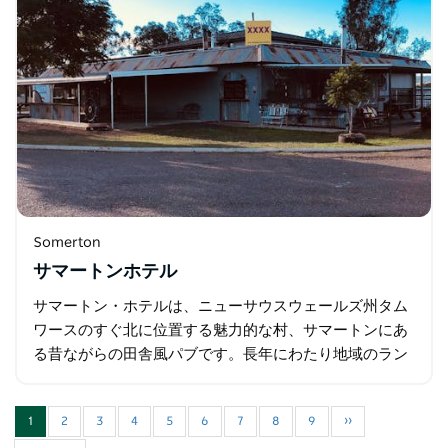
Somerton
サマートンホテル
サマートン・ホテルは、ニューサウスウェールズ州タム
ワースのすぐ北に位置する魅力的な村、サマートンにあ
る昔ながらの田舎風パブです。長年にわたり地域のラン
ドマークとして親しまれてきたこのホテルは、温かいお
もてなし、歴史的な趣…
1
2
3
4
5
6
7
8
9
››