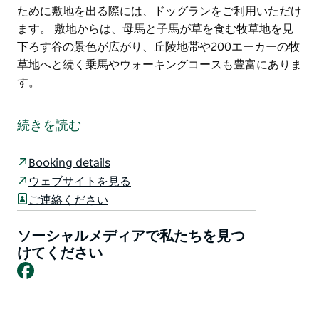
ために敷地を出る際には、ドッグランをご利用いただけ
ます。 敷地からは、母馬と子馬が草を食む牧草地を見
下ろす谷の景色が広がり、丘陵地帯や200エーカーの牧
草地へと続く乗馬やウォーキングコースも豊富にありま
す。
ヒルサイド・ファームステイは、年間を通してファーム
ステイキャンプを提供しており、馬小屋と囲いも完備し
続きを読む
ているため、馬連れのお客様も歓迎いたします。キャン
プサイトには、水洗トイレ、屋外・屋内シャワー、真水
Booking details
がご利用いただけます。
ウェブサイトを見る
ナンドル・ロード沿いの静かな場所に位置し、タムワー
ご連絡ください
スにも近く、オーストラリア家畜馬センターへも車で短
時間で行くことができます。
ソーシャルメディアで私たちを見つ
けてください
冷蔵庫、紅茶・コーヒーメーカー、屋外席を備えた納屋
Facebook
があります。
犬の同伴は可能ですが、常にリードをつけてください。
タムワースの素晴らしい地域を散策するために敷地を出