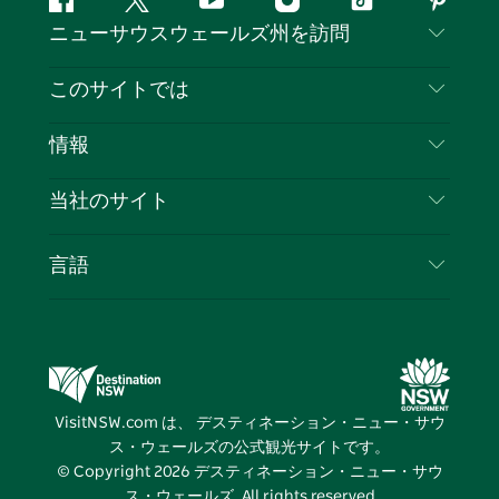
フ
ツ
ユ
イ
テ
ピ
ニューサウスウェールズ州を訪問
ェ
イ
ー
ン
ィ
ン
イ
ッ
チ
ス
ッ
タ
お問い合わせ
このサイトでは
ス
タ
ュ
タ
ク
レ
免責事項
ブ
ー
ー
グ
ト
ス
目的地
情報
ッ
ブ
ラ
ッ
ト
プライバシー
やるべきこと
ク
ム
ク
旅行情報
当社のサイト
クッキーに関する通知
ニューサウスウェールズ州のロードトリップ
ビジネスを登録する
利用規約
Sydney.com
イベント
言語
NSWでのビジネス
デスティネーション・ニュー・サウス・ウェール
宿泊施設
ニューサウスウェールズ州の教育
ズコーポレート
お得な情報
ビジネスイベントNSW
デスティネーション・ニュー・サウス・ウェール
VisitNSW.com は、 デスティネーション・ニュー・サウ
ズメディアセンター
ス・ウェールズの公式観光サイトです。
ビビッド・シドニー
© Copyright
2026
デスティネーション・ニュー・サウ
ス・ウェールズ. All rights reserved