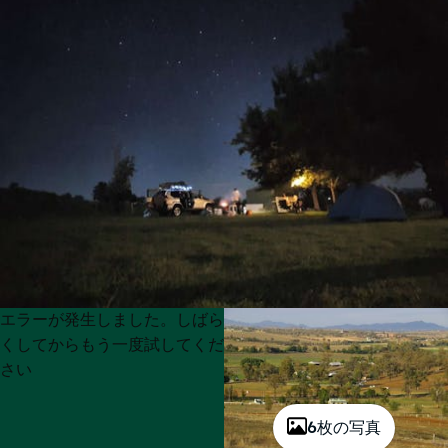
Product
Product
エラーが発生しました。しばら
List
List
くしてからもう一度試してくだ
さい
6枚の写真