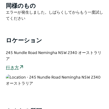
同様のもの
Product
る際には、ドッグランをご利用いただけます。
List
Product
エラーが発生しました。しばらくしてからもう一度試し
敷地からは、母馬と子馬が草を食む牧草地を見下ろす谷
List
てください
の景色が広がり、丘陵地帯や200エーカーの牧草地へと
続く乗馬やウォーキングコースも豊富にあります。
ロケーション
245 Nundle Road Nemingha NSW 2340 オーストラリ
ア
行き方