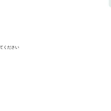
。以下は、提供に関してホストから提供された情報
います。私たちは主に馬のブリーダーと調教師です
は素晴らしいアウトドアが大好きで、木々や鳥の
す。ダムは空間に涼しさを与え、犬が泳いだり回
てください