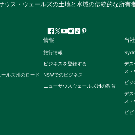
サウス・ウェールズの土地と水域の伝統的な所有
フ
ツ
ユ
イ
テ
ピ
は
情報
当社
ェ
イ
ー
ン
ィ
ン
イ
ッ
チ
ス
ッ
タ
旅行情報
Syd
ス
タ
ュ
タ
ク
レ
ビジネスを登録する
デス
ブ
ー
ー
グ
ト
ス
ス・
ッ
ブ
ラ
ッ
ト
ェールズ州のロード
NSWでのビジネス
ク
ム
ク
ビジ
ニューサウスウェールズ州の教育
デス
ス・
ビビ