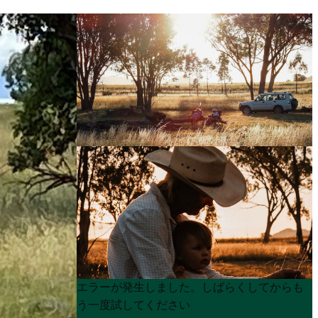
Product
Product
エラーが発生しました。しばらくしてからも
List
List
う一度試してください