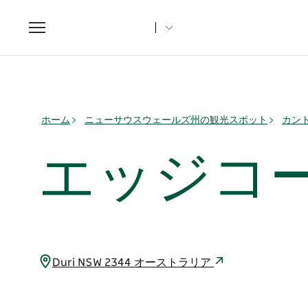
Toggle
navigation
ホーム
ニューサウスウェールズ州の観光スポット
カント
エッジコ
Duri NSW 2344 オーストラリア