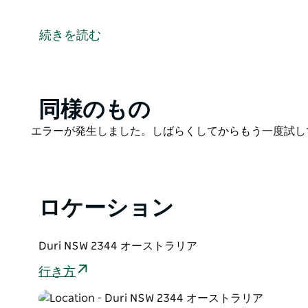
これは、Hipcamp を通じてホストされた滞在です
です。
続きを読む
私たちの家族は「エッジコート」に 18 年間住んで
が、いくつかの牛と多くの犬を飼っています。私たち
生活があるこの「底のパドック」を特に楽しんでいま
収したりする場所を提供します。
Product
同様のもの
List
Product
エラーが発生しました。しばらくしてからもう一度試し
List
ロケーション
Duri NSW 2344 オーストラリア
行き方