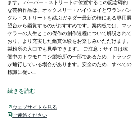
ます。 バーバー・ストリートに位置するこの記念碑的
な芸術作品は、オックスリー・ハイウェイとワランバン
グル・ストリートを結ぶガネダー最新の橋にある専用展
望台から鑑賞するのがおすすめです。案内板では、マッ
ケラーの人生とこの傑作の創作過程について解説されて
おり、より充実した鑑賞体験をお楽しみいただけます。
製粉所の入口でも見学できます。 ご注意：サイロは稼
働中のトウモロコシ製粉所の一部であるため、トラック
が通行している場合があります。安全のため、すべての
標識に従い…
ガネダーにある息を呑むほど美しいドロテア・マッケラ
ー・サイロ・アートで、オーストラリアの詩の精神を称
続きを読む
えましょう。高さ29メートルのこのトウモロコシ製粉
所は、オーストラリアで最も愛された詩人の一人への素
ウェブサイトを見る
晴らしいトリビュートとして生まれ変わりました。著名
ご連絡ください
なアーティスト、ヒースコは、マッケラーの印象的な肖
像画と、彼女の代表作である詩「わが祖国」の2節を自
らの筆で書き下ろし、彼女の遺産を鮮やかに蘇らせてい