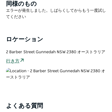
ます。
同様のもの
Product
バーバー・ストリートに位置するこの記念碑的な芸術作
List
Product
エラーが発生しました。しばらくしてからもう一度試し
品は、オックスリー・ハイウェイとワランバングル・ス
List
てください
トリートを結ぶガネダー最新の橋にある専用展望台から
鑑賞するのがおすすめです。案内板では、マッケラーの
人生とこの傑作の創作過程について解説されており、よ
ロケーション
り充実した鑑賞体験をお楽しみいただけます。製粉所の
入口でも見学できます。
2 Barber Street Gunnedah NSW 2380 オーストラリア
ご注意：サイロは稼働中のトウモロコシ製粉所の一部で
あるため、トラックが通行している場合があります。安
行き方
全のため、すべての標識に従い、ゲートが開いていると
きは入らないでください。
この荘厳なランドマークは、単なる芸術作品ではありま
せん。伝統、創造性、そしてオーストラリアの詩の不朽
の美しさを称えるものです。ガネダの中心で文化とイン
スピレーションを求める観光客にとって、必見の場所で
す。
よくある質問