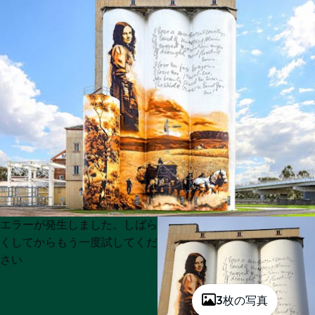
Product
Product
エラーが発生しました。しばら
List
List
くしてからもう一度試してくだ
さい
3枚の写真