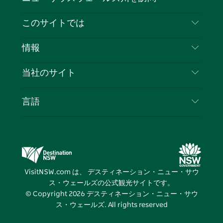
ェ
イ
ー
ン
ィ
ン
イ
ッ
チ
ス
ッ
タ
お問い合わせ
このサイトでは
ス
タ
ュ
タ
ク
レ
免責事項
ブ
ー
ー
グ
ト
ス
目的地
情報
ッ
ブ
ラ
ッ
ト
プライバシー
やるべきこと
ク
ム
ク
旅行情報
当社のサイト
クッキーに関する通知
ニューサウスウェールズ州のロードトリップ
ビジネスを登録する
利用規約
Sydney.com
イベント
言語
NSWでのビジネス
デスティネーション・ニュー・サウス・ウェール
宿泊施設
ニューサウスウェールズ州の教育
ズコーポレート
お得な情報
ビジネスイベントNSW
デスティネーション・ニュー・サウス・ウェール
VisitNSW.com は、 デスティネーション・ニュー・サウ
ズメディアセンター
ス・ウェールズの公式観光サイトです。
ビビッド・シドニー
© Copyright
2026
デスティネーション・ニュー・サウ
ス・ウェールズ. All rights reserved