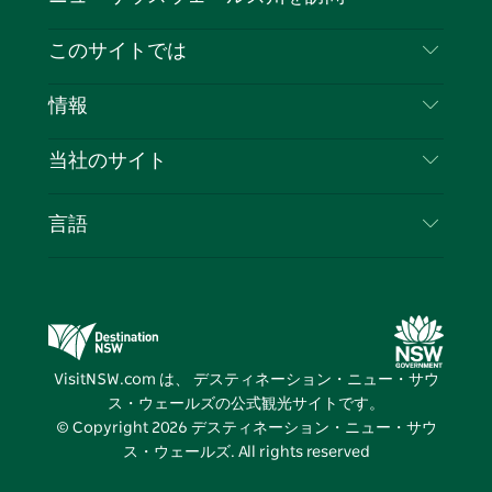
ェ
イ
ー
ン
ィ
ン
イ
ッ
チ
ス
ッ
タ
お問い合わせ
このサイトでは
ス
タ
ュ
タ
ク
レ
免責事項
ブ
ー
ー
グ
ト
ス
目的地
情報
ッ
ブ
ラ
ッ
ト
プライバシー
やるべきこと
ク
ム
ク
旅行情報
当社のサイト
クッキーに関する通知
ニューサウスウェールズ州のロードトリップ
ビジネスを登録する
利用規約
Sydney.com
イベント
言語
NSWでのビジネス
デスティネーション・ニュー・サウス・ウェール
宿泊施設
ニューサウスウェールズ州の教育
ズコーポレート
お得な情報
ビジネスイベントNSW
デスティネーション・ニュー・サウス・ウェール
VisitNSW.com は、 デスティネーション・ニュー・サウ
ズメディアセンター
ス・ウェールズの公式観光サイトです。
ビビッド・シドニー
© Copyright
2026
デスティネーション・ニュー・サウ
ス・ウェールズ. All rights reserved