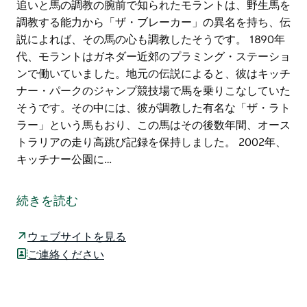
追いと馬の調教の腕前で知られたモラントは、野生馬を
調教する能力から「ザ・ブレーカー」の異名を持ち、伝
説によれば、その馬の心も調教したそうです。 1890年
代、モラントはガネダー近郊のプラミング・ステーショ
ンで働いていました。地元の伝説によると、彼はキッチ
ナー・パークのジャンプ競技場で馬を乗りこなしていた
そうです。その中には、彼が調教した有名な「ザ・ラト
ラー」という馬もおり、この馬はその後数年間、オース
トラリアの走り高跳び記録を保持しました。 2002年、
キッチナー公園に…
ブレーカー・モラント・ドライブを散策 ― 歴史散策
ガネダーのコナデリー通りからすぐのキッチナー・パー
続きを読む
クにあるオーバル競技場を囲む500メートルのブレーカ
ー・モラント・ドライブを、のんびりと散歩したり、車
ウェブサイトを見る
で少し走ったりしてみませんか。
ご連絡ください
この歴史あるルートは、1865年にイギリスのビデフォ
ードで生まれ、19歳でオーストラリアに移住したハリ