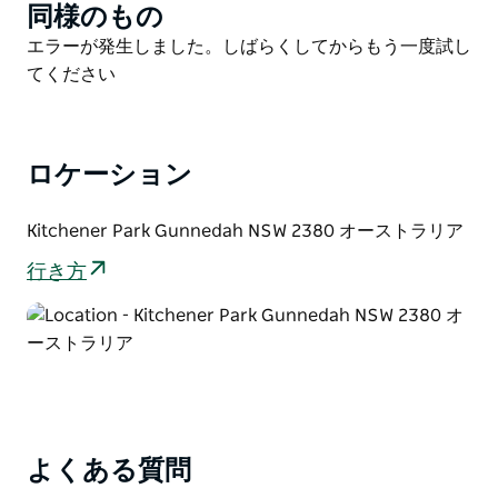
ー・ハーバード「ブレーカー」・モラントに敬意を表し
同様のもの
Product
て建てられました。牛追いと馬の調教の腕前で知られた
List
Product
エラーが発生しました。しばらくしてからもう一度試し
モラントは、野生馬を調教する能力から「ザ・ブレーカ
List
てください
ー」の異名を持ち、伝説によれば、その馬の心も調教し
たそうです。
1890年代、モラントはガネダー近郊のプラミング・ス
ロケーション
テーションで働いていました。地元の伝説によると、彼
はキッチナー・パークのジャンプ競技場で馬を乗りこな
Kitchener Park Gunnedah NSW 2380 オーストラリア
していたそうです。その中には、彼が調教した有名な
「ザ・ラトラー」という馬もおり、この馬はその後数年
行き方
間、オーストラリアの走り高跳び記録を保持しました。
2002年、キッチナー公園に、ガネダとボーア戦争との
関わりを称え、モラントとハンドコックの処刑から100
年を記念する記念碑が除幕されました。
歴史愛好家の方にも、単に楽しい散歩を楽しみたい方に
も、ブレーカー・モラント・ドライブはガネダの豊かな
よくある質問
歴史を垣間見ることができるユニークな場所です。