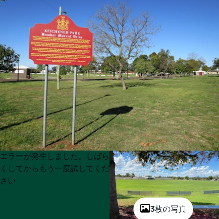
Product
Product
エラーが発生しました。しばら
List
List
くしてからもう一度試してくだ
さい
3枚の写真