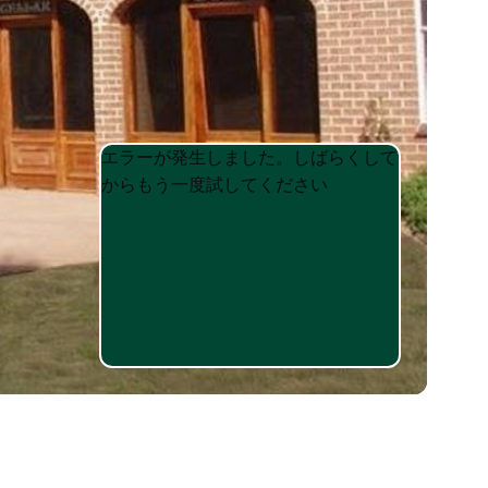
Product
Product
エラーが発生しました。しばらくして
List
List
からもう一度試してください