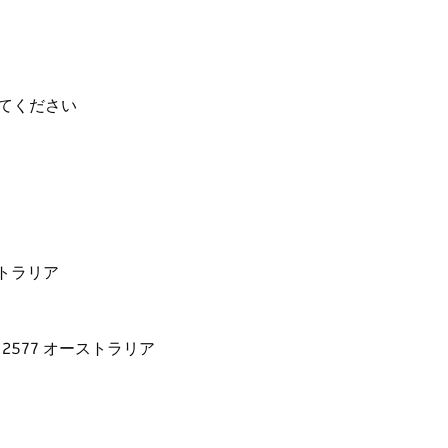
ォレストホワイトなど、受賞歴のある涼しい気候
、前菜やチーズの盛り合わせ、コーヒー、エスプ
グループも歓迎します。予約は必須です。是非お
てください
オーストラリア