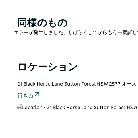
ワール、クラシックフォレストレッド、クラシックフ
のワインをお試しください。
Product
同様のもの
セラードアは販売と試飲のために開いています。また
List
レッソ、お茶などの軽食も提供しています。大人数の
Product
エラーが発生しました。しばらくしてからもう一度試し
楽しみください！
List
ロケーション
21 Black Horse Lane Sutton Forest NSW 2577 
行き方