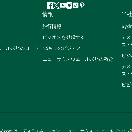
フ
ツ
ユ
イ
テ
ピ
は
情報
当社
ェ
イ
ー
ン
ィ
ン
イ
ッ
チ
ス
ッ
タ
旅行情報
Syd
ス
タ
ュ
タ
ク
レ
ビジネスを登録する
デス
ブ
ー
ー
グ
ト
ス
ス・
ッ
ブ
ラ
ッ
ト
ェールズ州のロード
NSWでのビジネス
ク
ム
ク
ビジ
ニューサウスウェールズ州の教育
デス
ス・
ビビ
tNSW.com は、 デスティネーション・ニュー・サウス・ウェールズの公