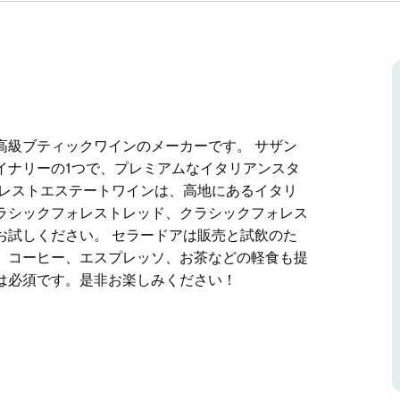
高級ブティックワインのメーカーです。 サザン
イナリーの1つで、プレミアムなイタリアンスタ
ォレストエステートワインは、高地にあるイタリ
ラシックフォレストレッド、クラシックフォレス
お試しください。 セラードアは販売と試飲のた
、コーヒー、エスプレッソ、お茶などの軽食も提
は必須です。是非お楽しみください！
高級ブティックワインのメーカーです。
アムワイナリーの1つで、プレミアムなイタリア
イタリアの小さな作品です。シャルドネ、ピノノ