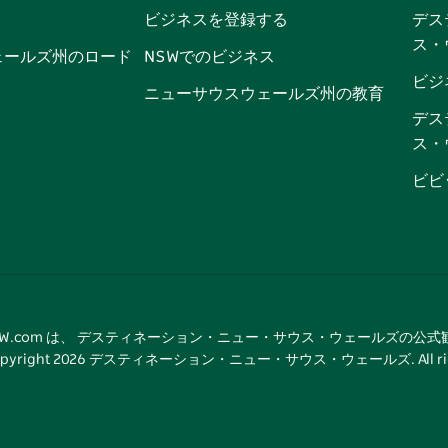
ビジネスを登録する
デス
ブ
ー
ー
グ
ト
ス
ス・
ッ
ブ
ラ
ッ
ト
ェールズ州のロード
NSWでのビジネス
ク
ム
ク
ビジ
ニューサウスウェールズ州の教育
デス
ス・
ビビ
tNSW.com は、 デスティネーション・ニュー・サウス・ウェールズの公
pyright
2026
デスティネーション・ニュー・サウス・ウェールズ. All rights