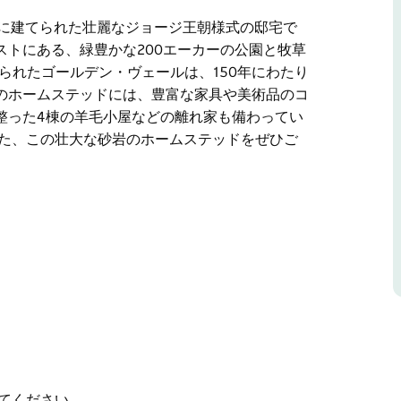
頃に建てられた壮麗なジョージ王朝様式の邸宅で
トにある、緑豊かな200エーカーの公園と牧草
てられたゴールデン・ヴェールは、150年にわたり
のホームステッドには、豊富な家具や美術品のコ
整った4棟の羊毛小屋などの離れ家も備わってい
れた、この壮大な砂岩のホームステッドをぜひご
頃に建てられた壮麗なジョージ王朝様式の邸宅で
トにある、緑豊かな200エーカーの公園と牧草
ェールは、150年にわたり優雅な暮らしを目の当
、豊富な家具や美術品のコレクションに加え、19
などの離れ家も備わっています。
の壮大な砂岩のホームステッドをぜひご体験くだ
てください