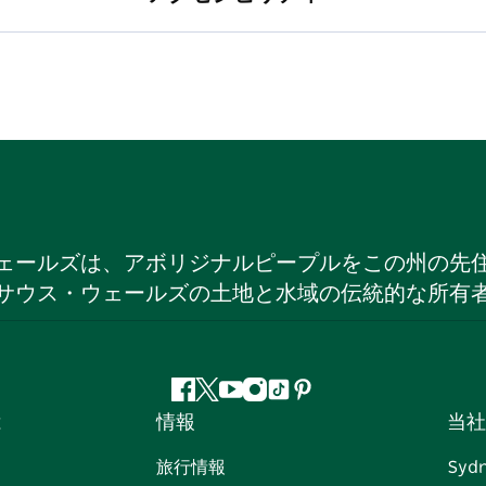
ェールズは、アボリジナルピープルをこの州の先
サウス・ウェールズの土地と水域の伝統的な所有
フ
ツ
ユ
イ
テ
ピ
は
情報
当社
ェ
イ
ー
ン
ィ
ン
イ
ッ
チ
ス
ッ
タ
旅行情報
Syd
ス
タ
ュ
タ
ク
レ