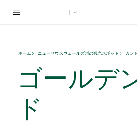
Toggle
navigation
ホーム
ニューサウスウェールズ州の観光スポット
カント
ゴールデ
ド