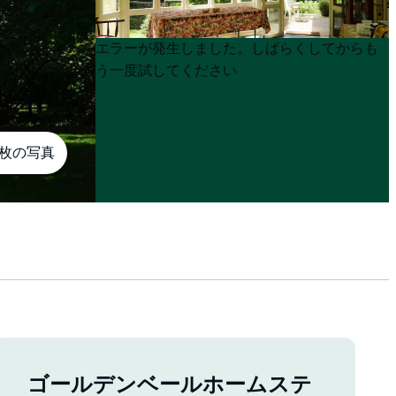
Product
Product
エラーが発生しました。しばらくしてからも
List
List
う一度試してください
7枚の写真
ゴールデンベールホームステ