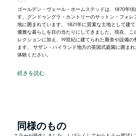
ゴールデン・ヴェール・ホームステッドは、1870年
す。グンドゥングラ・カントリーのサットン・フォレス
地に囲まれています。 1821年に質素な土地として建
優雅な暮らしを目の当たりにしてきました。現在、こ
レクションに加え、19世紀に建てられた厩舎や設備の
ます。 サザン・ハイランド地方の英国式庭園に囲ま
体験ください。
ゴールデン・ヴェール・ホームステッドは、1870年
す。グンドゥングラ・カントリーのサットン・フォレス
続きを読む
地に囲まれています。
1821年に質素な土地として建てられたゴールデン・ヴ
たりにしてきました。現在、このホームステッドには
世紀に建てられた厩舎や設備の整った4棟の羊毛小屋
サザン・ハイランド地方の英国式庭園に囲まれた、こ
さい。
Product
同様のもの
List
Product
エラーが発生しました。しばらくしてからもう一度試し