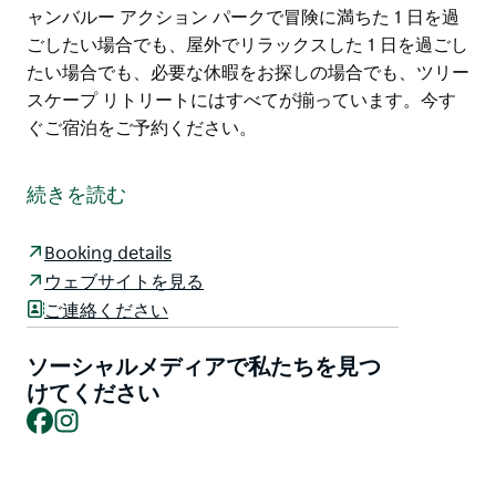
ャンバルー アクション パークで冒険に満ちた 1 日を過
ごしたい場合でも、屋外でリラックスした 1 日を過ごし
たい場合でも、必要な休暇をお探しの場合でも、ツリー
スケープ リトリートにはすべてが揃っています。今す
ぐご宿泊をご予約ください。
居心地の良いリビングとキッチンエリアからは周囲の熱
帯雨林の素晴らしい景色を眺めることができ、薪暖炉、
続きを読む
スマートテレビが備わっています。フレンチドアは広々
としたバルコニーに面しており、印象的な景色を眺めな
Booking details
がら屋外での食事やバーでのドリンクをお楽しみいただ
ウェブサイトを見る
けます。
ご連絡ください
広々としたベッドルームと4人用のサウナを備えた上品
な内装で、観光で忙しい一日を過ごした後にリラックス
ソーシャルメディアで私たちを見つ
しておくつろぎいただけます。
けてください
Facebook
Instagram
キアマの近くのビーチや、週末のマーケットやブティッ
ク ショップが集まる歴史的な町ベリマまでは車で 30 分
強です。