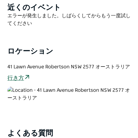
近くのイベント
Product
ジャンバルー アクション パークで冒険に満ちた 1 日を
List
過ごしたい場合でも、屋外でリラックスした 1 日を過ご
Product
エラーが発生しました。しばらくしてからもう一度試し
したい場合でも、必要な休暇をお探しの場合でも、ツリ
List
てください
ースケープ リトリートにはすべてが揃っています。今
すぐご宿泊をご予約ください。
ロケーション
41 Lawn Avenue Robertson NSW 2577 オーストラリア
行き方
よくある質問