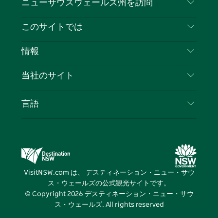
ニューサウスウェールズ州を訪問
ェ
イ
ー
ン
ィ
ン
イ
ッ
チ
ス
ッ
タ
お問い合わせ
このサイトでは
ス
タ
ュ
タ
ク
レ
免責事項
ブ
ー
ー
グ
ト
ス
目的地
情報
ッ
ブ
ラ
ッ
ト
プライバシー
やるべきこと
ク
ム
ク
旅行情報
当社のサイト
クッキーに関する通知
ニューサウスウェールズ州のロードトリップ
ビジネスを登録する
利用規約
Sydney.com
イベント
言語
NSWでのビジネス
デスティネーション・ニュー・サウス・ウェール
宿泊施設
ニューサウスウェールズ州の教育
ズコーポレート
お得な情報
ビジネスイベントNSW
デスティネーション・ニュー・サウス・ウェール
VisitNSW.com は、 デスティネーション・ニュー・サウ
ズメディアセンター
ス・ウェールズの公式観光サイトです。
ビビッド・シドニー
© Copyright
2026
デスティネーション・ニュー・サウ
ス・ウェールズ. All rights reserved