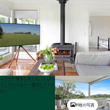
Product
Product
エラーが発生しました。しばら
List
List
くしてからもう一度試してくだ
さい
11枚の写真