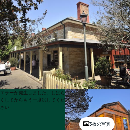
Product
Product
エラーが発生しました。しばら
List
List
くしてからもう一度試してくだ
さい
3枚の写真