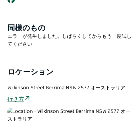
ョージ王朝時代の村落の例として広く知られています。
幸運な出来事が重なり、今日のベリマが誕生しました。
1831年から1860年代は希望と成長の時代でしたが、
同様のもの
Product
1867年に鉄道が村を迂回したことで、その時代は突然
List
Product
エラーが発生しました。しばらくしてからもう一度試し
終わりを迎えました。その後100年間、村の開発はほと
List
てください
んど、あるいは全く行われませんでした。しかし、ここ
は訪れて探検する価値のある素晴らしい歴史的な町で
す。
ロケーション
遺産一覧については、ウェブサイトをご覧ください。
Wilkinson Street Berrima NSW 2577 オーストラリア
行き方