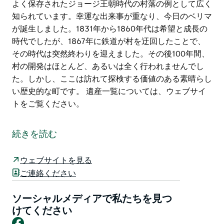
よく保存されたジョージ王朝時代の村落の例として広く
知られています。幸運な出来事が重なり、今日のベリマ
が誕生しました。1831年から1860年代は希望と成長の
時代でしたが、1867年に鉄道が村を迂回したことで、
その時代は突然終わりを迎えました。その後100年間、
村の開発はほとんど、あるいは全く行われませんでし
た。しかし、ここは訪れて探検する価値のある素晴らし
い歴史的な町です。 遺産一覧については、ウェブサイ
トをご覧ください。
ベリマは、ニューサウスウェールズ州における大規模な
探検と拡張の時代である1830年代に設立されました。
続きを読む
1829年、測量総監のトーマス・ミッチェル少佐は、グ
レート・サウス・ロードのルート測量中に、ウィンゲカ
ウェブサイトを見る
リビー川に架かる現在の橋の近くに陣取りました。彼は
ご連絡ください
バーク総督に理想的な町の場所があると助言し、測量士
のロバート・ホドルが村の計画を提出し、1831年に承
ソーシャルメディアで私たちを見つ
認されました。
けてください
Facebook
ベリマは、オーストラリア本土で最もよく保存されたジ