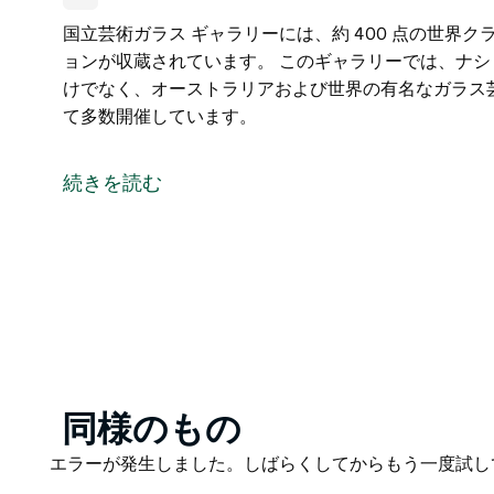
国立芸術ガラス ギャラリーには、約 400 点の世界
ョンが収蔵されています。 このギャラリーでは、ナショ
けでなく、オーストラリアおよび世界の有名なガラス
て多数開催しています。
国立芸術ガラス ギャラリーには、約 400 点の世界
ョンが収蔵されています。
続きを読む
このギャラリーでは、ナショナル アート ガラス コ
および世界の有名なガラス芸術家を特集した精選され
Product
同様のもの
List
Product
エラーが発生しました。しばらくしてからもう一度試し
List