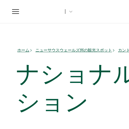
Toggle
navigation
ホーム
ニューサウスウェールズ州の観光スポット
カント
ナショナ
ション