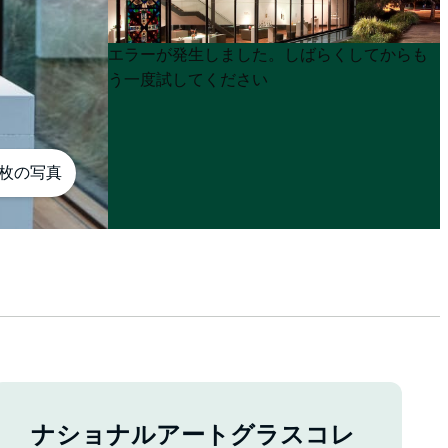
Product
Product
エラーが発生しました。しばらくしてからも
List
List
う一度試してください
6枚の写真
ナショナルアートグラスコレ