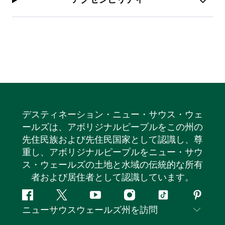
デスティネーション・ニュー・サウス・ウェ
ールズは、アボリジナルピープルをこの州の
先住民族および先住民国家として認識し、尊
重し、アボリジナルピープルをニュー・サウ
ス・ウェールズの土地と水域の伝統的な所有
者および居住者として認識しています。
フ
ツ
ユ
イ
テ
ピ
ニューサウスウェールズ州を訪問
ェ
イ
ー
ン
ィ
ン