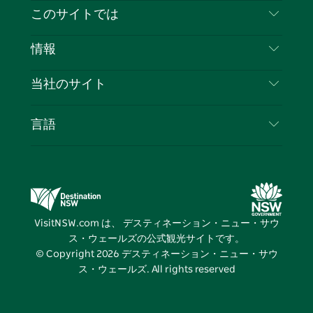
イ
ッ
チ
ス
ッ
タ
お問い合わせ
このサイトでは
ス
タ
ュ
タ
ク
レ
免責事項
ブ
ー
ー
グ
ト
ス
目的地
情報
ッ
ブ
ラ
ッ
ト
プライバシー
やるべきこと
ク
ム
ク
旅行情報
当社のサイト
クッキーに関する通知
ニューサウスウェールズ州のロードトリップ
ビジネスを登録する
利用規約
Sydney.com
イベント
言語
NSWでのビジネス
デスティネーション・ニュー・サウス・ウェール
宿泊施設
ニューサウスウェールズ州の教育
ズコーポレート
お得な情報
ビジネスイベントNSW
デスティネーション・ニュー・サウス・ウェール
VisitNSW.com は、 デスティネーション・ニュー・サウ
ズメディアセンター
ス・ウェールズの公式観光サイトです。
ビビッド・シドニー
© Copyright
2026
デスティネーション・ニュー・サウ
ス・ウェールズ. All rights reserved