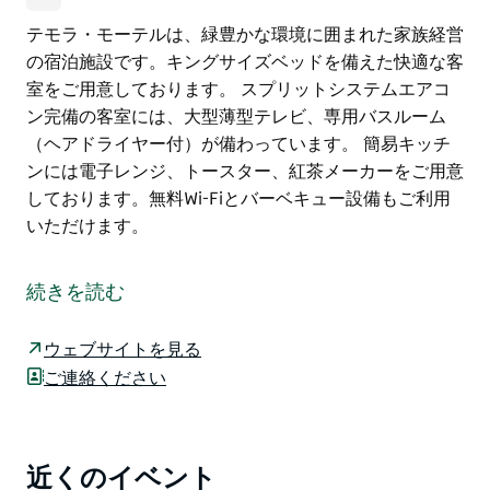
テモラ・モーテルは、緑豊かな環境に囲まれた家族経営
の宿泊施設です。キングサイズベッドを備えた快適な客
室をご用意しております。 スプリットシステムエアコ
ン完備の客室には、大型薄型テレビ、専用バスルーム
（ヘアドライヤー付）が備わっています。 簡易キッチ
ンには電子レンジ、トースター、紅茶メーカーをご用意
しております。無料Wi-Fiとバーベキュー設備もご利用
いただけます。
テモラ・モーテルは、緑豊かな環境に囲まれた家族経営
の宿泊施設です。キングサイズベッドを備えた快適な客
続きを読む
室をご用意しております。
スプリットシステムエアコン完備の客室には、大型薄型
ウェブサイトを見る
テレビ、専用バスルーム（ヘアドライヤー付）が備わっ
ご連絡ください
ています。
簡易キッチンには電子レンジ、トースター、紅茶メーカ
ーをご用意しております。無料Wi-Fiとバーベキュー設
近くのイベント
Product