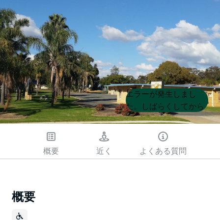
Product
Product
エラーが発生しまし
List
List
た。しばらくしてから
もう一度試してくださ
い
概要
近く
よくある質問
概要