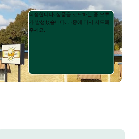
Product
Product
죄송합니다. 상품을 로드하는 중 오류
List
List
가 발생했습니다. 나중에 다시 시도해
주세요.