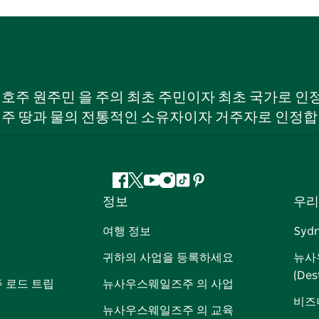
W) 호주 원주민 을 주의 최초 주민이자 최초 국가로
 주 땅과 물의 전통적인 소유자이자 거주자로 인정합
페
지
유
인
틱
핀
정보
우리
이
저
튜
스
톡
터
스
귀
브
타
레
여행 정보
Syd
북
다
그
스
귀하의 사업을 등록하세요
뉴사
램
트
(Des
 로드 트립
뉴사우스웨일즈주 의 사업
비즈
뉴사우스웨일즈주 의 교육