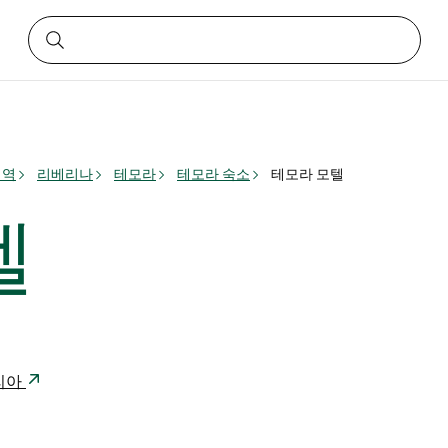
지역
리베리나
테모라
테모라 숙소
테모라 모텔
텔
일리아