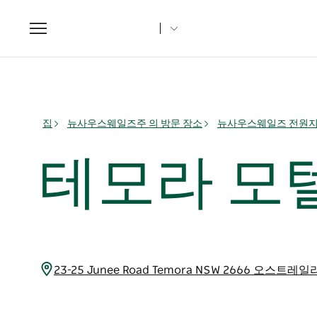
Toggle
navigation
집
뉴사우스웨일즈주 의 방문 장소
뉴사우스웨일즈 전원
테모라 모
23-25 Junee Road Temora NSW 2666 오스트레