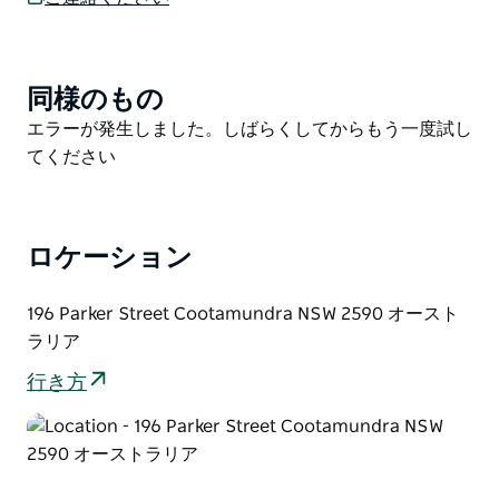
イス、ドーナツ、メレンゲ、エクレア、ミントスライス
などのスイーツも豊富に取り揃えています。
焼きたてのパンやロールパン、注文を受けてから作るサ
同様のもの
Product
ンドイッチやバインミーも毎日ご用意しております。
List
Product
エラーが発生しました。しばらくしてからもう一度試し
List
てください
ロケーション
196 Parker Street Cootamundra NSW 2590 オースト
ラリア
行き方