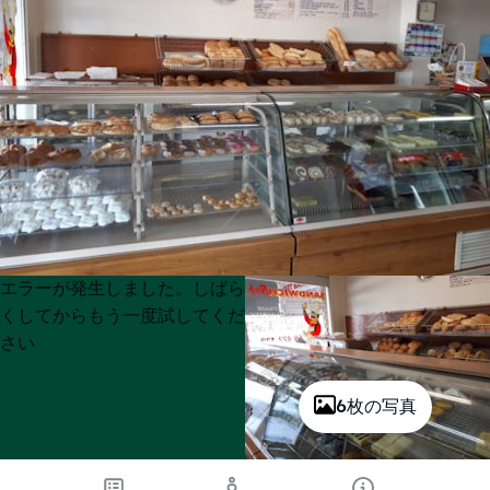
Product
Product
エラーが発生しました。しばら
List
List
くしてからもう一度試してくだ
さい
6枚の写真