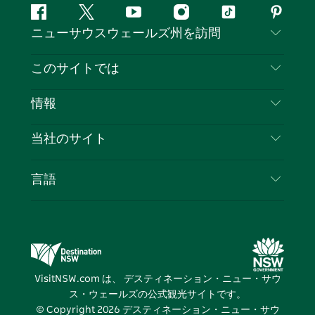
フ
ツ
ユ
イ
テ
ピ
ニューサウスウェールズ州を訪問
ェ
イ
ー
ン
ィ
ン
イ
ッ
チ
ス
ッ
タ
お問い合わせ
このサイトでは
ス
タ
ュ
タ
ク
レ
免責事項
ブ
ー
ー
グ
ト
ス
目的地
情報
ッ
ブ
ラ
ッ
ト
プライバシー
やるべきこと
ク
ム
ク
旅行情報
当社のサイト
クッキーに関する通知
ニューサウスウェールズ州のロードトリップ
ビジネスを登録する
利用規約
Sydney.com
イベント
言語
NSWでのビジネス
デスティネーション・ニュー・サウス・ウェール
宿泊施設
ニューサウスウェールズ州の教育
ズコーポレート
お得な情報
ビジネスイベントNSW
デスティネーション・ニュー・サウス・ウェール
VisitNSW.com は、 デスティネーション・ニュー・サウ
ズメディアセンター
ス・ウェールズの公式観光サイトです。
ビビッド・シドニー
© Copyright
2026
デスティネーション・ニュー・サウ