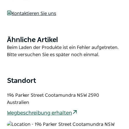
Teigmantel sowie Süßspeisen wie Apfelkuchen,
Croissants, Rock Cakes, Apfeltaschen,
Kontaktieren Sie uns
Vanilletörtchen, Schokoladenkuchen,
Karamellschnitten, Donuts, Baiser, Eclairs und
Minzschnitten.
Ähnliche Artikel
Product
Frisches Brot und Brötchen sowie frisch zubereitete
List
Product
Beim Laden der Produkte ist ein Fehler aufgetreten.
Sandwiches und Bánh mì sind täglich erhältlich.
List
Bitte versuchen Sie es später noch einmal.
Standort
196 Parker Street Cootamundra NSW 2590
Australien
Wegbeschreibung erhalten