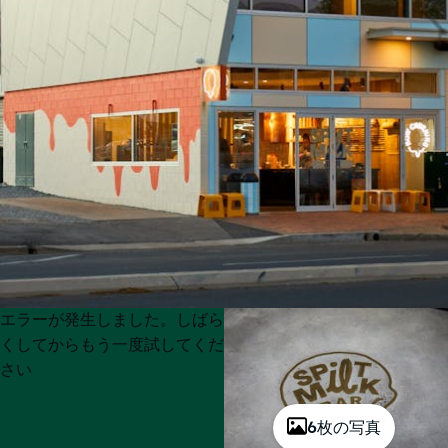
Product
Product
エラーが発生しました。しばら
List
List
くしてからもう一度試してくだ
さい
6枚の写真