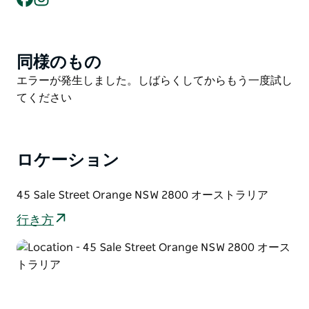
れています。
2019年にオレンジにオープンして以来、Spilt Milk
Orangeは地元の人々にも観光客にも欠かせないスポッ
同様のもの
Product
トとなりました。クリーミーで贅沢なジェラートから、
List
Product
エラーが発生しました。しばらくしてからもう一度試し
爽やかなソルベまで、Spilt Milk Orangeには誰もが楽し
List
てください
めるものが揃っています。なぜなら、毎日がちょっとし
た甘さで満たされるべきだからです。
Spilt Milk Orangeは単なるジェラート店ではありませ
ロケーション
ん。懐かしさと創造性が融合し、コミュニティが活気に
満ち、そして何よりもフレーバーが主役となる場所で
45 Sale Street Orange NSW 2800 オーストラリア
す。
行き方