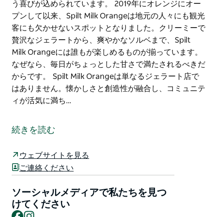
う喜びが込められています。 2019年にオレンジにオー
プンして以来、Spilt Milk Orangeは地元の人々にも観光
客にも欠かせないスポットとなりました。クリーミーで
贅沢なジェラートから、爽やかなソルベまで、Spilt
Milk Orangeには誰もが楽しめるものが揃っています。
なぜなら、毎日がちょっとした甘さで満たされるべきだ
からです。 Spilt Milk Orangeは単なるジェラート店で
はありません。懐かしさと創造性が融合し、コミュニテ
ィが活気に満ち…
Spilt Milk Orangeでは、独自のやり方を貫くことを信条
としています。飾らず、近道もせず、ただひたすら情熱
続きを読む
を注ぎ込む、紛れもないオーストラリア流の精神で、新
鮮で大胆、そして目的意識に満ちたものづくりに取り組
ウェブサイトを見る
んでいます。
ご連絡ください
最高の地元産食材を惜しみなく使い、フレーバーの限界
に挑戦し、一口ごとにちょっとした驚きをお届けするこ
ソーシャルメディアで私たちを見つ
とに誇りを持っています。一つ一つの作品には、品質へ
けてください
Facebook
Instagram
の情熱と、本当に特別なものを分かち合う喜びが込めら