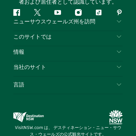
者および居住者として認識しています。
フ
ツ
ユ
イ
テ
ピ
ニューサウスウェールズ州を訪問
ェ
イ
ー
ン
ィ
ン
イ
ッ
チ
ス
ッ
タ
お問い合わせ
このサイトでは
ス
タ
ュ
タ
ク
レ
免責事項
ブ
ー
ー
グ
ト
ス
目的地
情報
ッ
ブ
ラ
ッ
ト
プライバシー
やるべきこと
ク
ム
ク
旅行情報
当社のサイト
クッキーに関する通知
ニューサウスウェールズ州のロードトリップ
ビジネスを登録する
利用規約
Sydney.com
イベント
言語
NSWでのビジネス
デスティネーション・ニュー・サウス・ウェール
宿泊施設
ニューサウスウェールズ州の教育
ズコーポレート
お得な情報
ビジネスイベントNSW
デスティネーション・ニュー・サウス・ウェール
VisitNSW.com は、 デスティネーション・ニュー・サウ
ズメディアセンター
ス・ウェールズの公式観光サイトです。