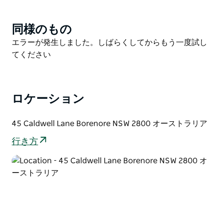
この新しいベンチャーはHooseggと呼ばれます。なん
同様のもの
Product
で？ええと、「HOO」はフィリップです-フィリップシ
List
ョーワインとの混乱を避けるために-そして「EGG」は
Product
エラーが発生しました。しばらくしてからもう一度試し
「新しい始まり」を象徴することです。
List
てください
Koomoolooのセラードアでは、予約制の試飲を提供し
ています。テイスティングの手配をご希望の場合は、当
社のウェブサイトにアクセスしてご予約ください。
ロケーション
すべてのワインは、カノーボラス山の景色を望むブドウ
45 Caldwell Lane Borenore NSW 2800 オーストラリア
園を見下ろしながら、ワインメーカーのフィリップショ
ー自身または経験豊富なワインメーカーのグレッグクリ
行き方
フと一緒に味わうことができます。