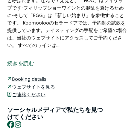
と呼ばれます。なんで？ええと、「HOO」はフィリッ
プです-フィリップショーワインとの混乱を避けるため
に-そして「EGG」は「新しい始まり」を象徴すること
です。 Koomoolooのセラードアでは、予約制の試飲を
提供しています。テイスティングの手配をご希望の場合
は、当社のウェブサイトにアクセスしてご予約くださ
い。 すべてのワインは…
Hooseggはオーストラリアのトップ100ワイナリーで15
に選ばれました！
続きを読む
Hooseggは、PhilipShawが60年近く取り組んできた夢
です。 2015年、彼は尊敬され、その名を冠したフィリ
Booking details
ップ・ショー・ワインの経営を息子のダミアンとダニエ
ウェブサイトを見る
ルに移すことを決定しました。
ご連絡ください
フィリップは、30年前に設立したクームールーのブド
ソーシャルメディアで私たちを見つ
ウ園から厳選された果物の小包、最先端のワイン製造設
けてください
備、最高の新しいオーク、そして過去60年間にワイン
Facebook
Instagram
の製造で学んだすべての教訓を利用して、小さなワイナ
リーを設立しました。 。