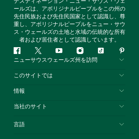
デスティネーション・ニュー・サウス・ウェ
ールズは、アボリジナルピープルをこの州の
先住民族および先住民国家として認識し、尊
重し、アボリジナルピープルをニュー・サウ
ス・ウェールズの土地と水域の伝統的な所有
者および居住者として認識しています。
フ
ツ
ユ
イ
テ
ピ
ニューサウスウェールズ州を訪問
ェ
イ
ー
ン
ィ
ン
イ
ッ
チ
ス
ッ
タ
お問い合わせ
このサイトでは
ス
タ
ュ
タ
ク
レ
免責事項
ブ
ー
ー
グ
ト
ス
目的地
情報
ッ
ブ
ラ
ッ
ト
プライバシー
やるべきこと
ク
ム
ク
旅行情報
当社のサイト
クッキーに関する通知
ニューサウスウェールズ州のロードトリップ
ビジネスを登録する
利用規約
Sydney.com
イベント
言語
NSWでのビジネス
デスティネーション・ニュー・サウス・ウェール
宿泊施設
ニューサウスウェールズ州の教育
ズコーポレート