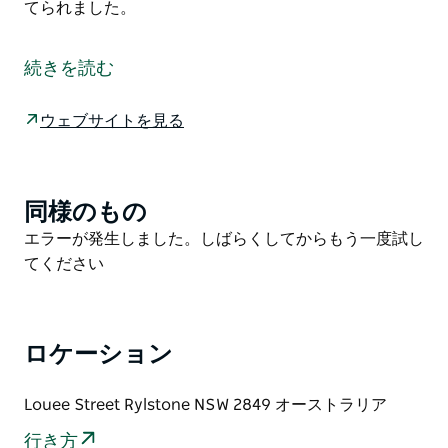
てられました。
ライルストーンは、シドニーの北西 238 キロに位置す
るブルー マウンテンズの西端にある歴史ある村です。
続きを読む
この町は、東にある世界遺産のウォレミ国立公園と、南
にある風光明媚なカパティー渓谷への玄関口となってい
ウェブサイトを見る
ます。
ライルストーンは美しい石造りの建物で有名です。ルー
イー ストリート沿いの行政ビルや 4 つの教会だけでな
同様のもの
Product
く、個人の住宅や企業も地元の砂岩で作られています。
List
Product
エラーが発生しました。しばらくしてからもう一度試し
そのほとんどは 1865 年から 1895 年の間に建てられま
List
てください
した。
ロケーション
Louee Street Rylstone NSW 2849 オーストラリア
行き方