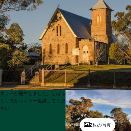
Product
Product
エラーが発生しました。しばら
List
List
くしてからもう一度試してくだ
さい
2枚の写真