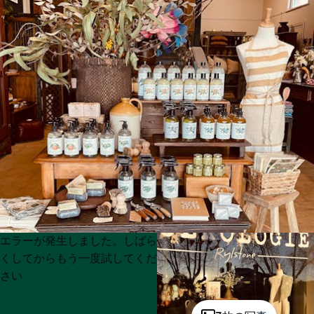
Product
Product
エラーが発生しました。しばら
List
List
くしてからもう一度試してくだ
さい