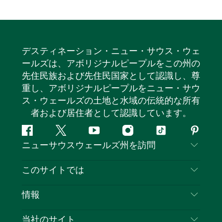
デスティネーション・ニュー・サウス・ウェ
ールズは、アボリジナルピープルをこの州の
先住民族および先住民国家として認識し、尊
重し、アボリジナルピープルをニュー・サウ
ス・ウェールズの土地と水域の伝統的な所有
者および居住者として認識しています。
フ
ツ
ユ
イ
テ
ピ
ニューサウスウェールズ州を訪問
ェ
イ
ー
ン
ィ
ン
イ
ッ
チ
ス
ッ
タ
お問い合わせ
このサイトでは
ス
タ
ュ
タ
ク
レ
免責事項
ブ
ー
ー
グ
ト
ス
目的地
情報
ッ
ブ
ラ
ッ
ト
プライバシー
やるべきこと
ク
ム
ク
旅行情報
当社のサイト
クッキーに関する通知