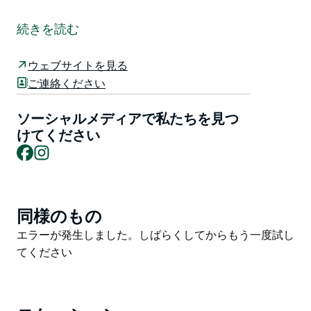
Folkologie へようこそ！
地域のライフスタイルとオーストラリアのあらゆるもの
続きを読む
への愛情にインスピレーションを得た Folkologie で
は、丁寧に作られた美しい家具、家庭用品、ギフトライ
ウェブサイトを見る
ンのコレクションをご覧いただけます。個性的でユニー
ご連絡ください
クなアイテムを厳選し、クリエイティブな店舗とオンラ
インストアで皆様にお届けします。
ソーシャルメディアで私たちを見つ
けてください
Facebook
Instagram
同様のもの
Product
List
Product
エラーが発生しました。しばらくしてからもう一度試し
List
てください