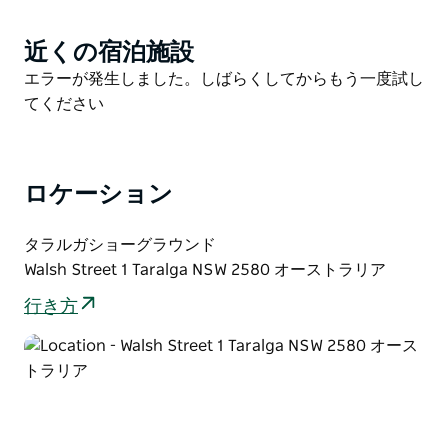
けます。会場ではバーベキューが提供されるほか、近隣
にはカントリー・ウィメンズ・アソシエーション
近くの宿泊施設
Product
（CWA）のティールームがあり、飲食エリアではスイ
List
Product
エラーが発生しました。しばらくしてからもう一度試し
ーツやドリンクをご用意しております。
List
てください
出展者は会場にご宿泊いただけます。電源のない無料キ
ャンプサイト、または電源付きサイトをご用意してお
り、イベント参加者や来場者にとって便利な宿泊施設を
ロケーション
ご提供いたします。
週末は、会場全体で飲食物をご用意し、温かいおもてな
タラルガショーグラウンド
しの雰囲気に包まれます。金曜日の夜には、出展者の皆
Walsh Street 1 Taralga NSW 2580 オーストラリア
様と交流できる「ミート＆グリート・ソーセージ・シズ
ル」を開催いたします。
行き方
さらに、金曜日にはトラクター・トレッキングが予定さ
れており、歴史的な機械が実際に動いている様子を見学
できるまたとない機会となります。土曜日には夜のエン
ターテイメントも予定されており、活気に満ちた楽しい
ひとときをお過ごしいただけます。