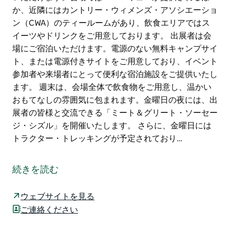
か、近隣にはカントリー・ウィメンズ・アソシエーショ
ン（CWA）のティールームがあり、飲食エリアではス
イーツやドリンクをご用意しております。 出展者は会
場にご宿泊いただけます。電源のない無料キャンプサイ
ト、または電源付きサイトをご用意しており、イベント
参加者や来場者にとって便利な宿泊施設をご提供いたし
ます。 週末は、会場全体で飲食物をご用意し、温かい
おもてなしの雰囲気に包まれます。金曜日の夜には、出
展者の皆様と交流できる「ミート＆グリート・ソーセー
ジ・シズル」を開催いたします。 さらに、金曜日には
トラクター・トレッキングが予定されており…
21周年を迎えるこの記念すべきイベントを、タラルガ・
ショーグラウンドで開催いたします。ポンプ、ヴィンテ
続きを読む
ージカー、クラシックトラクターなど、往年の名機を復
元・稼働させた素晴らしいコレクションが展示されま
ウェブサイトを見る
す。
ご連絡ください
週末を通して、参加者は様々な飲食物をお楽しみいただ