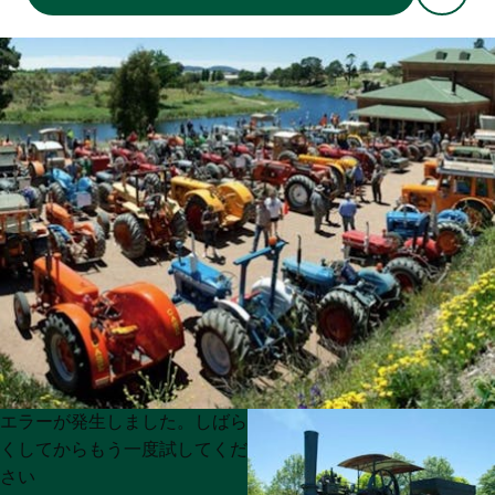
Product
Product
エラーが発生しました。しばら
List
List
くしてからもう一度試してくだ
さい