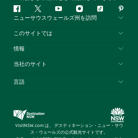
フ
ツ
ユ
イ
テ
ピ
ニューサウスウェールズ州を訪問
ェ
イ
ー
ン
ィ
ン
イ
ッ
チ
ス
ッ
タ
お問い合わせ
このサイトでは
ス
タ
ュ
タ
ク
レ
免責事項
ブ
ー
ー
グ
ト
ス
目的地
情報
ッ
ブ
ラ
ッ
ト
プライバシー
やるべきこと
ク
ム
ク
旅行情報
当社のサイト
クッキーに関する通知
ニューサウスウェールズ州のロードトリップ
ビジネスを登録する
利用規約
Sydney.com
イベント
言語
NSWでのビジネス
デスティネーション・ニュー・サウス・ウェール
宿泊施設
ニューサウスウェールズ州の教育
ズコーポレート
お得な情報
ビジネスイベントNSW
デスティネーション・ニュー・サウス・ウェール
VisitNSW.com は、 デスティネーション・ニュー・サウ
ズメディアセンター
ス・ウェールズの公式観光サイトです。
ビビッド・シドニー