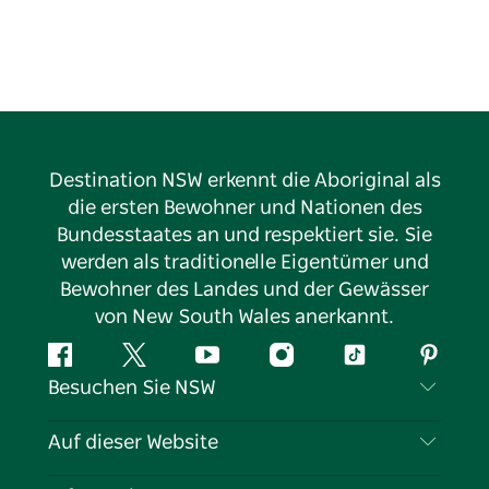
Abendprogramm für ein lebendiges und
unterhaltsames Erlebnis für alle.
Diese Meilensteinfeier ist ein Muss für Liebhaber von
Oldtimern, Gemeindetreffen und ländlichem Erbe.
Destination NSW erkennt die Aboriginal als
die ersten Bewohner und Nationen des
Bundesstaates an und respektiert sie. Sie
werden als traditionelle Eigentümer und
Bewohner des Landes und der Gewässer
von New South Wales anerkannt.
Facebook
Twitter
YouTube
Instagram
TikTok
Pintere
Besuchen Sie NSW
Kontaktieren Sie uns
Auf dieser Website
Haftungsausschluss
Reiseziele