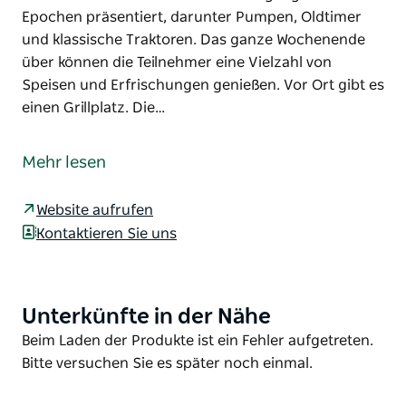
Epochen präsentiert, darunter Pumpen, Oldtimer
und klassische Traktoren. Das ganze Wochenende
über können die Teilnehmer eine Vielzahl von
Speisen und Erfrischungen genießen. Vor Ort gibt es
einen Grillplatz. Die…
Besucher sind herzlich eingeladen, das 21. Jubiläum
dieser bemerkenswerten Veranstaltung auf dem
Mehr lesen
Taralga Showground zu feiern. Dort wird eine
beeindruckende Sammlung restaurierter und
Website aufrufen
betriebsbereiter Maschinen aus vergangenen
Kontaktieren Sie uns
Epochen präsentiert, darunter Pumpen, Oldtimer
und klassische Traktoren.
Das ganze Wochenende über können die Teilnehmer
Unterkünfte in der Nähe
Product
eine Vielzahl von Speisen und Erfrischungen
List
Product
Beim Laden der Produkte ist ein Fehler aufgetreten.
genießen. Vor Ort gibt es einen Grillplatz. Die
List
Bitte versuchen Sie es später noch einmal.
nahegelegenen Teestuben der Country Women's
Association (CWA) bieten eine Auswahl an süßen