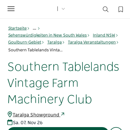
Toggle
navigation
Startseite
...
Sehenswürdigkeiten in New South Wales
Inland NSW
Goulburn-Gebiet
Taralga
Taralga Veranstaltungen
Southern Tablelands Vintage Farm Machinery Club
Southern Tablelands
Vintage Farm
Machinery Club
Taralga Showground
Sa. 07. Nov 26