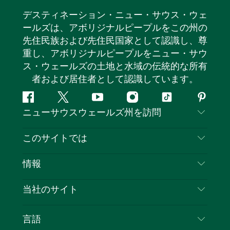
デスティネーション・ニュー・サウス・ウェ
ールズは、アボリジナルピープルをこの州の
先住民族および先住民国家として認識し、尊
重し、アボリジナルピープルをニュー・サウ
ス・ウェールズの土地と水域の伝統的な所有
者および居住者として認識しています。
フ
ツ
ユ
イ
テ
ピ
ニューサウスウェールズ州を訪問
ェ
イ
ー
ン
ィ
ン
イ
ッ
チ
ス
ッ
タ
お問い合わせ
このサイトでは
ス
タ
ュ
タ
ク
レ
免責事項
ブ
ー
ー
グ
ト
ス
目的地
情報
ッ
ブ
ラ
ッ
ト
プライバシー
やるべきこと
ク
ム
ク
旅行情報
当社のサイト
クッキーに関する通知
ニューサウスウェールズ州のロードトリップ
ビジネスを登録する
利用規約
Sydney.com
イベント
言語
NSWでのビジネス
デスティネーション・ニュー・サウス・ウェール