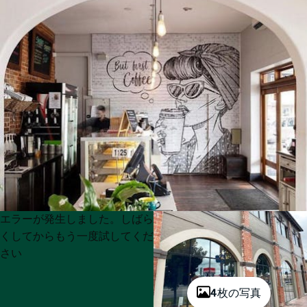
Product
Product
エラーが発生しました。しばら
List
List
くしてからもう一度試してくだ
さい
4枚の写真