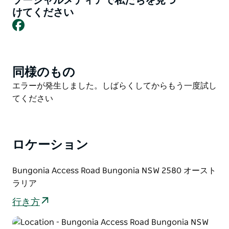
ソーシャルメディアで私たちを見つ
が整備されています。このキャンプ場は、いつでも気軽
けてください
に利用できる理想的な拠点です。
Facebook
自然の中で過ごした一日の後には、温かいシャワー、囲
い付きの調理場、そして冬季にはキャンプキッチンでガ
ス暖房をご利用いただけます。キッチン横には小さな会
同様のもの
Product
議室もあり、レンタルも可能です。
List
Product
エラーが発生しました。しばらくしてからもう一度試し
夕暮れ時と夜明けにはカンガルーが草を食む姿、夏には
List
てください
冬眠から目覚めてキャンプ場をパトロールするゴアナ、
そして近くの木々にはコアラの姿が見られます。ここか
らグリーントラックを一周すると、公園の素晴らしい景
色を眺めることができます。
ロケーション
Google ストリートビュー トレッカーで撮影したブンゴ
Bungonia Access Road Bungonia NSW 2580 オースト
ニア キャンプ場のバーチャル ツアーをご覧ください。
ラリア
行き方