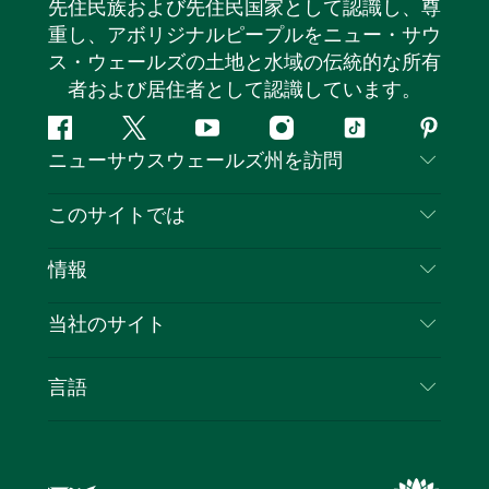
先住民族および先住民国家として認識し、尊
重し、アボリジナルピープルをニュー・サウ
ス・ウェールズの土地と水域の伝統的な所有
者および居住者として認識しています。
フ
ツ
ユ
イ
テ
ピ
ニューサウスウェールズ州を訪問
ェ
イ
ー
ン
ィ
ン
イ
ッ
チ
ス
ッ
タ
お問い合わせ
このサイトでは
ス
タ
ュ
タ
ク
レ
免責事項
ブ
ー
ー
グ
ト
ス
目的地
情報
ッ
ブ
ラ
ッ
ト
プライバシー
やるべきこと
ク
ム
ク
旅行情報
当社のサイト
クッキーに関する通知
ニューサウスウェールズ州のロードトリップ
ビジネスを登録する
利用規約
Sydney.com
イベント
言語
NSWでのビジネス
デスティネーション・ニュー・サウス・ウェール
宿泊施設
ニューサウスウェールズ州の教育
ズコーポレート
お得な情報
ビジネスイベントNSW