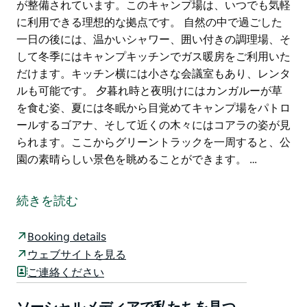
が整備されています。このキャンプ場は、いつでも気軽
に利用できる理想的な拠点です。 自然の中で過ごした
一日の後には、温かいシャワー、囲い付きの調理場、そ
して冬季にはキャンプキッチンでガス暖房をご利用いた
だけます。キッチン横には小さな会議室もあり、レンタ
ルも可能です。 夕暮れ時と夜明けにはカンガルーが草
を食む姿、夏には冬眠から目覚めてキャンプ場をパトロ
ールするゴアナ、そして近くの木々にはコアラの姿が見
られます。ここからグリーントラックを一周すると、公
園の素晴らしい景色を眺めることができます。 …
ブンゴニア・キャンプ場は、ニューサウスウェールズ州
で最もエキサイティングな国立公園の一つにある、自然
続きを読む
のブッシュランドに囲まれた、シンプルで快適なキャン
プ設備と充実したキャンプ施設を提供しています。冬の
Booking details
週末に洞窟探検を楽しんだり、ブンゴニアやジェララ・
ウェブサイトを見る
クリークでキャニオニングを楽しんだり、ブンゴニア・
ご連絡ください
スロット・キャニオンの石灰岩の崖でロッククライミン
グを楽しんだり、公園内には数多くのハイキングコース