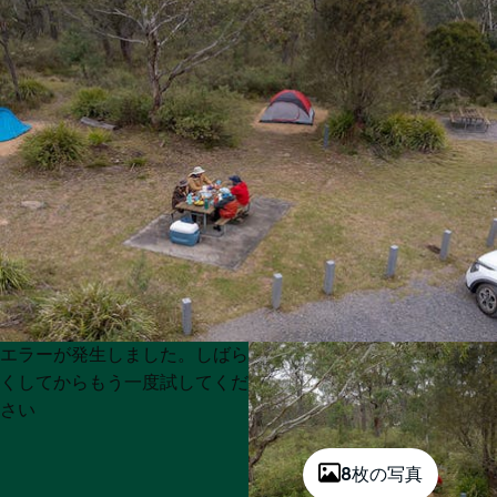
Product
Product
エラーが発生しました。しばら
List
List
くしてからもう一度試してくだ
さい
8枚の写真