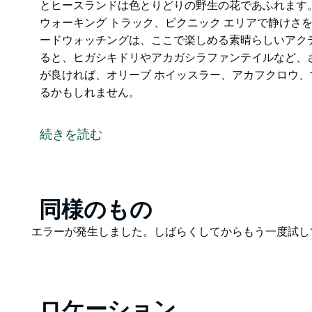
とヒースランドは色とりどりの野生の花であふれます。
ウォーキング トラック、ピクニック エリアで静けさを
ードウォッチングは、ここで楽しめる素晴らしいアク
ると、ヒガシキドリやアカガシラファンテイルなど、
が良ければ、オリーブ ホイッスラー、アカフクロウ
るかもしれません。
人ごみから離れて手付かずの自然を探索したいなら、
オーストラリアの世界遺産地域のゴンドワナ熱帯雨林
続きを読む
リの森、手付かずの川、流れ落ちる滝、険しい断崖、
なると、森とヒースランドは色とりどりの野生の花で
1 日かけて訪れるか、人里離れたキャンプ場、ウォー
Product
同様のもの
しみましょう。
List
Product
エラーが発生しました。しばらくしてからもう一度試し
120 種以上の鳥が生息するバードウォッチングは、
List
帯雨林でコトドリを探していると、ヒガシキドリやア
見つけることができます。運が良ければ、オリーブ 
などの珍しい鳥の種に出会えるかもしれません。
ロケーション