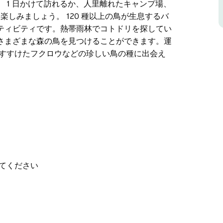
 1 日かけて訪れるか、人里離れたキャンプ場、
楽しみましょう。 120 種以上の鳥が生息するバ
ティビティです。熱帯雨林でコトドリを探してい
さまざまな森の鳥を見つけることができます。運
、すすけたフクロウなどの珍しい鳥の種に出会え
ウェリキンベ国立公園が最適です。
の一部であり、太古の熱帯雨林、背の高いユーカ
深い峡谷など、ユニークな自然の景観です。春に
あふれます。
キング トラック、ピクニック エリアで静けさを楽
てください
ここで楽しめる素晴らしいアクティビティです。熱
カガシラファンテイルなど、さまざまな森の鳥を
ホイッスラー、アカフクロウ、すすけたフクロウ