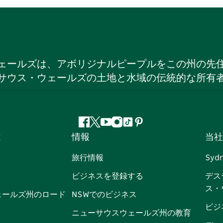
ェールズは、アボリジナルピープルをこの州の先
サウス・ウェールズの土地と水域の伝統的な所有
フ
ツ
ユ
イ
テ
ピ
は
情報
当社
ェ
イ
ー
ン
ィ
ン
イ
ッ
チ
ス
ッ
タ
旅行情報
Syd
ス
タ
ュ
タ
ク
レ
ビジネスを登録する
デス
ブ
ー
ー
グ
ト
ス
ス・
ッ
ブ
ラ
ッ
ト
ェールズ州のロード
NSWでのビジネス
ク
ム
ク
ビジ
ニューサウスウェールズ州の教育