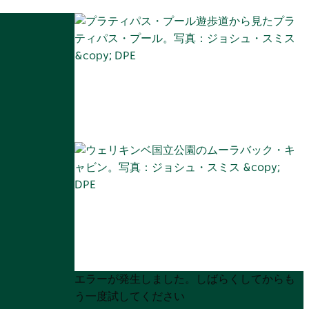
Product
Product
エラーが発生しました。しばらくしてからも
List
List
う一度試してください