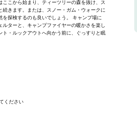
はここから始まり、ティーツリーの森を抜け、ス
と続きます。または、スノー・ガム・ウォークに
然を探検するのも良いでしょう。 キャンプ場に
ェルターと、キャンプファイヤーの暖かさを楽し
ント・ルックアウトへ向かう前に、ぐっすりと眠
ティ・キャンプ場には、テントを張るのに最適な
頭上のワライカワセミのさえずりに耳を傾けまし
・フォールズ・ウォーキング・トラックはここか
の源流を渡ってハンギング・モスの森へと続きま
、古代ゴンドワナ熱帯雨林の驚異的な自然を探検
てください
ーベキューシェルターと、キャンプファイヤーの
とともにポイント・ルックアウトへ向かう前に、