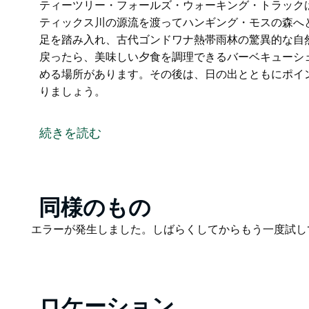
ティーツリー・フォールズ・ウォーキング・トラック
ティックス川の源流を渡ってハンギング・モスの森へ
足を踏み入れ、古代ゴンドワナ熱帯雨林の驚異的な自
戻ったら、美味しい夕食を調理できるバーベキューシ
める場所があります。その後は、日の出とともにポイ
りましょう。
背の高いユーカリの木陰にひっそりと佇むトゥングッ
隠れ家のようなキャンプ場がたくさんあります。
続きを読む
周囲に点在するシダの緑豊かな景色を楽しみながら、
ょう。
落ち着いたら、探検に出かけましょう。ティーツリー
Product
同様のもの
ら始まり、ティーツリーの森を抜け、スティックス川
List
す。または、スノー・ガム・ウォークに足を踏み入れ
Product
エラーが発生しました。しばらくしてからもう一度試し
するのも良いでしょう。
List
キャンプ場に戻ったら、美味しい夕食を調理できるバ
暖かさを楽しめる場所があります。その後は、日の出
ロケーション
ぐっすりと眠りましょう。