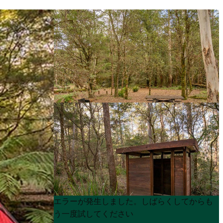
Product
Product
エラーが発生しました。しばらくしてからも
List
List
う一度試してください