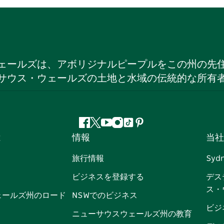
ェールズは、アボリジナルピープルをこの州の先
サウス・ウェールズの土地と水域の伝統的な所有
フ
ツ
ユ
イ
テ
ピ
は
情報
当社
ェ
イ
ー
ン
ィ
ン
イ
ッ
チ
ス
ッ
タ
旅行情報
Syd
ス
タ
ュ
タ
ク
レ
ビジネスを登録する
デス
ブ
ー
ー
グ
ト
ス
ス・
ッ
ブ
ラ
ッ
ト
ェールズ州のロード
NSWでのビジネス
ク
ム
ク
ビジ
ニューサウスウェールズ州の教育