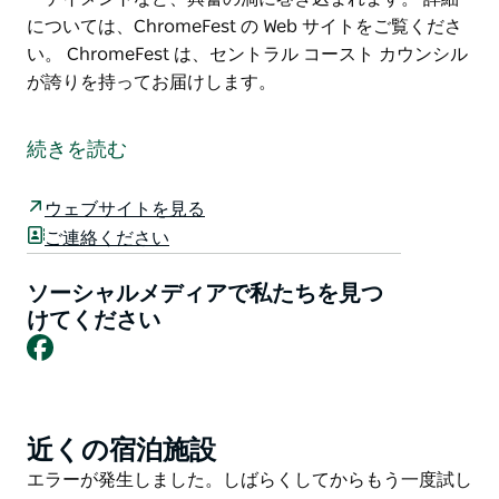
については、ChromeFest の Web サイトをご覧くださ
い。 ChromeFest は、セントラル コースト カウンシル
が誇りを持ってお届けします。
古き良き時代の車、クローム、音楽をお楽しみくださ
い。
続きを読む
ChromeFest は、展示カー、5 つの屋外ステージでのラ
イブ エンターテイメント、ストリート クルーズ、レト
ウェブサイトを見る
ロなマーケット ストール、トレード スタンド、ビンテ
ご連絡ください
ージ グラマー ファッション パレード、ダンス デモンス
トレーション、オーストラリアン ピンナップ ページェ
ソーシャルメディアで私たちを見つ
ントのグランド ファイナル、移動式エンターテイメン
けてください
Facebook
トなど、興奮の渦に巻き込まれます。
詳細については、ChromeFest の Web サイトをご覧く
ださい。
近くの宿泊施設
Product
ChromeFest は、セントラル コースト カウンシルが誇
List
りを持ってお届けします。
Product
エラーが発生しました。しばらくしてからもう一度試し