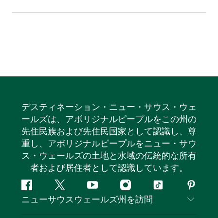
デスティネーション・ニュー・サウス・ウェ
ールズは、アボリジナルピープルをこの州の
先住民族および先住民国家として認識し、尊
重し、アボリジナルピープルをニュー・サウ
ス・ウェールズの土地と水域の伝統的な所有
者および居住者として認識しています。
フ
ツ
ユ
イ
テ
ピ
ニューサウスウェールズ州を訪問
ェ
イ
ー
ン
ィ
ン
イ
ッ
チ
ス
ッ
タ