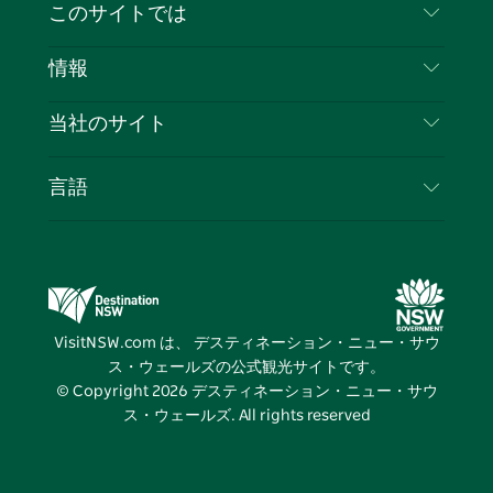
お問い合わせ
このサイトでは
ス
タ
ュ
タ
ク
レ
免責事項
ブ
ー
ー
グ
ト
ス
目的地
情報
ッ
ブ
ラ
ッ
ト
プライバシー
やるべきこと
ク
ム
ク
旅行情報
当社のサイト
クッキーに関する通知
ニューサウスウェールズ州のロードトリップ
ビジネスを登録する
利用規約
Sydney.com
イベント
言語
NSWでのビジネス
デスティネーション・ニュー・サウス・ウェール
宿泊施設
ニューサウスウェールズ州の教育
ズコーポレート
お得な情報
ビジネスイベントNSW
デスティネーション・ニュー・サウス・ウェール
VisitNSW.com は、 デスティネーション・ニュー・サウ
ズメディアセンター
ス・ウェールズの公式観光サイトです。
ビビッド・シドニー
© Copyright
2026
デスティネーション・ニュー・サウ
ス・ウェールズ. All rights reserved