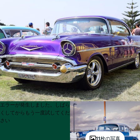
Product
Product
エラーが発生しました。しばら
List
List
くしてからもう一度試してくだ
さい
11枚の写真