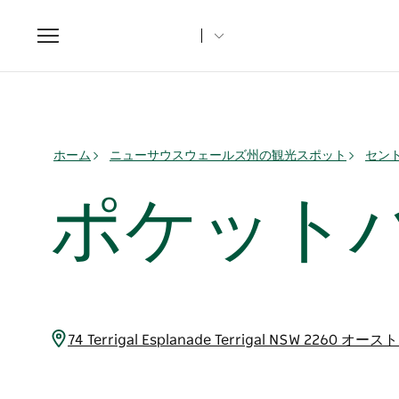
Toggle
navigation
ホーム
ニューサウスウェールズ州の観光スポット
セン
ポケットバ
74 Terrigal Esplanade Terrigal NSW 2260 オ