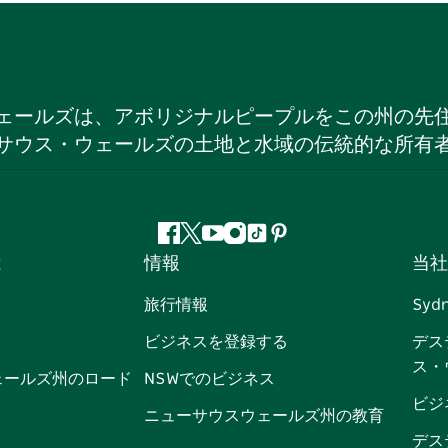
ェールズは、アボリジナルピープルをこの州の先
サウス・ウェールズの土地と水域の伝統的な所有
フ
ツ
ユ
イ
テ
ピ
は
情報
当社
ェ
イ
ー
ン
ィ
ン
イ
ッ
チ
ス
ッ
タ
旅行情報
Syd
ス
タ
ュ
タ
ク
レ
ビジネスを登録する
デス
ブ
ー
ー
グ
ト
ス
ス・
ッ
ブ
ラ
ッ
ト
ェールズ州のロード
NSWでのビジネス
ク
ム
ク
ビジ
ニューサウスウェールズ州の教育
デス