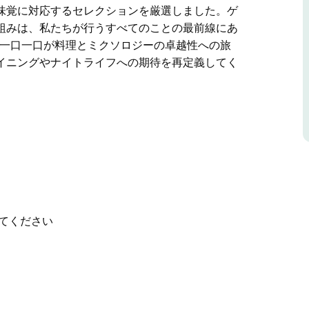
味覚に対応するセレクションを厳選しました。ゲ
組みは、私たちが行うすべてのことの最前線にあ
加ください。一口一口が料理とミクソロジーの卓越性への旅
イニングやナイトライフへの期待を再定義してく
et Bar Terrigal は、カクテル、食事、エン
います。
石は、真の没入型体験にあなたを誘います。想像
海の音、そして精巧に作られたカクテルを飲みな
情熱を注いでいます。時代を超越したクラシックか
味覚に対応するセレクションを厳選しました。ゲ
てください
組みは、私たちが行うすべてのことの最前線にあ
。一口一口が料理とミクソロジーの卓越性への旅となりま
やナイトライフへの期待を再定義してください。