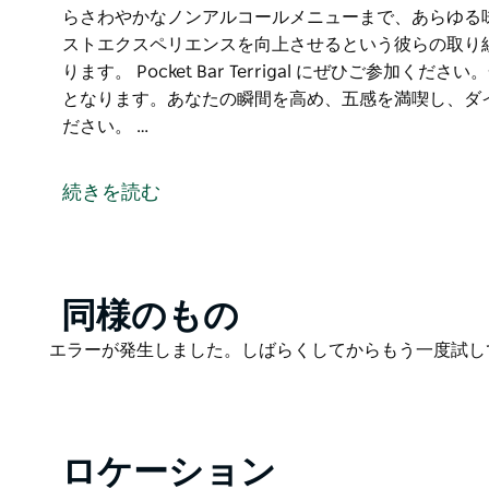
らさわやかなノンアルコールメニューまで、あらゆる
ストエクスペリエンスを向上させるという彼らの取り
ります。 Pocket Bar Terrigal にぜひご参
となります。あなたの瞬間を高め、五感を満喫し、ダ
ださい。 …
テリガルの地元の人に人気のレストランの 1 つである Pock
ターテイメントをまったく新しいレベルに引き上げて
続きを読む
テリガル ビーチから目と鼻の先にあるこの隠れた宝
してみてください。リラックスした雰囲気、穏やかな
がらくつろぐのに最適な場所です。
Product
同様のもの
Pocket では、さまざまな飲み物を提供することに
List
らさわやかなノンアルコールメニューまで、あらゆる
Product
エラーが発生しました。しばらくしてからもう一度試し
ストエクスペリエンスを向上させるという彼らの取り
List
ります。
Pocket Bar Terrigal にぜひご参加ください
す。あなたの瞬間を高め、五感を満喫し、ダイニング
ロケーション