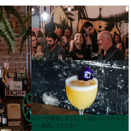
Product
Product
エラーが発生しました。しばらくしてからも
List
List
う一度試してください