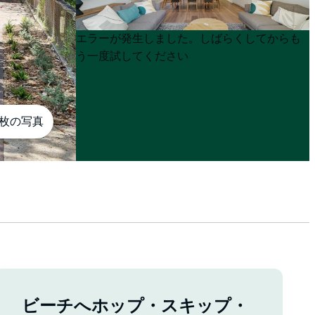
Product
Product
エラーが発生しました。しばらくしてからも
List
List
う一度試してください
0枚の写真
ビーチへホップ・スキップ・