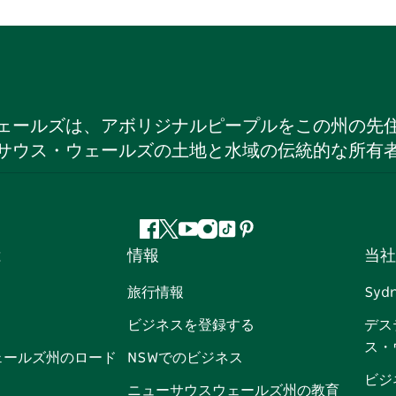
ェールズは、アボリジナルピープルをこの州の先
サウス・ウェールズの土地と水域の伝統的な所有
フ
ツ
ユ
イ
テ
ピ
は
情報
当社
ェ
イ
ー
ン
ィ
ン
イ
ッ
チ
ス
ッ
タ
旅行情報
Syd
ス
タ
ュ
タ
ク
レ
ビジネスを登録する
デス
ブ
ー
ー
グ
ト
ス
ス・
ッ
ブ
ラ
ッ
ト
ェールズ州のロード
NSWでのビジネス
ク
ム
ク
ビジ
ニューサウスウェールズ州の教育