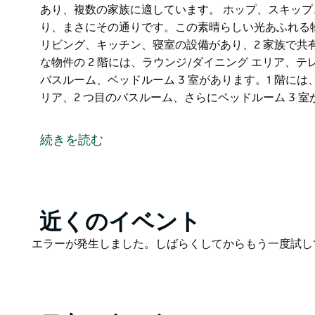
あり、複数の家族に適しています。 ホップ、スキップ、
り、まさにその通りです。この素晴らしい光あふれる物件
リビング、キッチン、寝室の設備があり、2 家族で共
な物件の 2 階には、ラウンジ/ダイニング エリア、
バスルーム、ベッドルーム 3 室があります。1 階には
リア、2 つ目のバスルーム、さらにベッドルーム 3 
この素晴らしい最近改装された別荘は、パール ビーチの
あり、複数の家族に適しています。
続きを読む
ホップ、スキップ、ジャンプ トゥ ザ ビーチは、ま
らしい光あふれる物件は現代的なデザインで、2 階と 
あり、2 家族で共有するのに最適な別荘となっていま
Product
近くのイベント
この素敵な物件の 2 階には、ラウンジ/ダイニング 
List
ッチン、バスルーム、ベッドルーム 3 室があります。
Product
エラーが発生しました。しばらくしてからもう一度試し
ニング エリア、2 つ目のバスルーム、さらにベッドルー
List