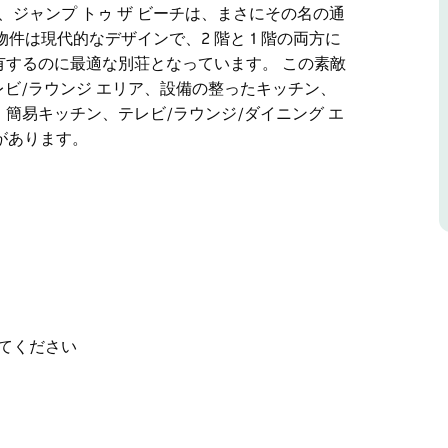
ジャンプ トゥ ザ ビーチは、まさにその名の通
は現代的なデザインで、2 階と 1 階の両方に
有するのに最適な別荘となっています。 この素敵
テレビ/ラウンジ エリア、設備の整ったキッチン、
、簡易キッチン、テレビ/ラウンジ/ダイニング エ
室があります。
黄金の砂浜からわずか 60 メートルのところに
さにその名の通り、まさにその通りです。この素晴
1 階の両方にリビング、キッチン、寝室の設備が
す。
エリア、テレビ/ラウンジ エリア、設備の整ったキ
1 階には、簡易キッチン、テレビ/ラウンジ/ダイ
てください
ム 3 室があります。