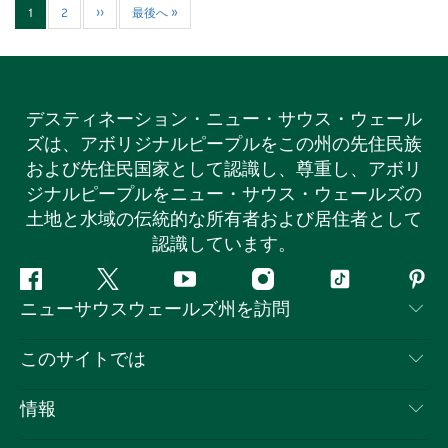
1
2
››
最後へ »
デスティネーション・ニュー・サウス・ウェール
ズは、アボリジナルピープルをこの州の先住民族
および先住民国家として認識し、尊重し、アボリ
ジナルピープルをニュー・サウス・ウェールズの
土地と水域の伝統的な所有者および居住者として
認識しています。
フ
ツ
ユ
イ
テ
ピ
ニューサウスウェールズ州を訪問
ェ
イ
ー
ン
ィ
ン
イ
ッ
チ
ス
ッ
タ
お問い合わせ
このサイトでは
ス
タ
ュ
タ
ク
レ
免責事項
ブ
ー
ー
グ
ト
ス
目的地
情報
ッ
ブ
ラ
ッ
ト
プライバシー
やるべきこと
ク
ム
ク