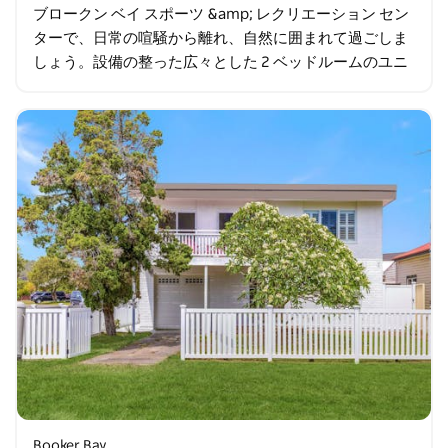
ブロークン ベイ スポーツ &amp; レクリエーション セン
ターで、日常の喧騒から離れ、自然に囲まれて過ごしま
しょう。設備の整った広々とした 2 ベッドルームのユニ
ットには 6 名が宿泊でき、日当たりの良いプライベー
ト…
Booker Bay