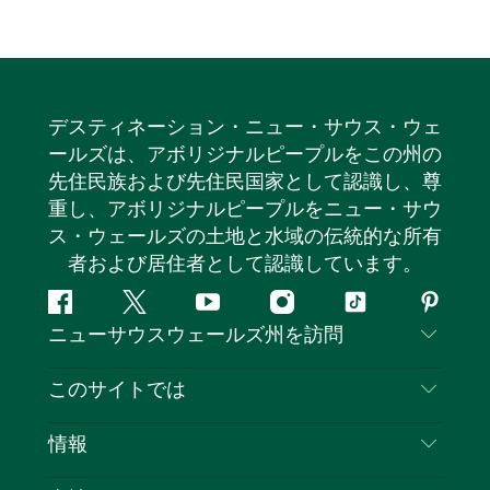
at Echo Point for all the latest information on what
to do and see while visiting the area. The centre is
open daily, closed only on Christmas Day.
デスティネーション・ニュー・サウス・ウェ
ールズは、アボリジナルピープルをこの州の
先住民族および先住民国家として認識し、尊
重し、アボリジナルピープルをニュー・サウ
ス・ウェールズの土地と水域の伝統的な所有
者および居住者として認識しています。
フ
ツ
ユ
イ
テ
ピ
ニューサウスウェールズ州を訪問
ェ
イ
ー
ン
ィ
ン
イ
ッ
チ
ス
ッ
タ
お問い合わせ
このサイトでは
ス
タ
ュ
タ
ク
レ
免責事項
ブ
ー
ー
グ
ト
ス
目的地
情報
ッ
ブ
ラ
ッ
ト
プライバシー
やるべきこと
ク
ム
ク
旅行情報