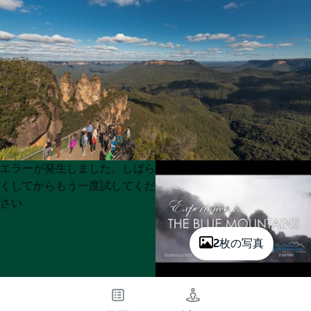
Product
Product
エラーが発生しました。しばら
List
List
くしてからもう一度試してくだ
さい
2枚の写真
遊
ぶ