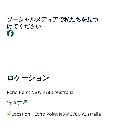
Three Sisters and is surrounded by a variety of
bushwalks and amazing lookouts
The Three Sisters are best seen from Echo Point
ソーシャルメディアで私たちを見つ
lookout, perched on the edge of the escarpment.
けてください
Facebook
These three weathered sandstone peaks, rising
nearly a kilometres above sea level, formed
thousands of years ago through erosion. They are
set among the cliffs of the Jamison Valley, and from
the lookout, you'll also be able to see other
impressive rock formations including the Ruined
Castle and Mount Solitary.
ロケーション
The lookout is the gateway to many great walks,
Echo Point NSW 2780 Australia
from the easy, family-friendly pathway out to the
Three Sisters to the more challenging Giant Stairway
行き方
that leads you down almost 1,000 stairs to the valley
floor.
Visit the Blue Mountains Visitor Information Centre