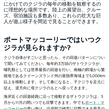
にかけてのクジラの毎年の移動を観察するの
に理想的な場所です。陸上の展望台、クルー
ズ、宿泊施設も多数あり、これらの壮大な巨
人が遊ぶ様子を間近で見ることができます。
ポートマッコーリーではいつク
ジラが見られますか?
クジラ自体がすごいと思ったら、その回遊パターンについ
て聞いてみてください。毎年約3万頭のザトウクジラが、
哺乳類としては世界最長の回遊を行い、南極の餌場から繁
殖地であるクイーンズランド州の亜熱帯海域まで5,000km
以上を移動します。そして春になると、子クジラを足元に
従え、逆方向に母クジラのもとへ戻ってきます。
海岸近くの回遊経路に沿って移動するザトウクジラは、5
月から11月の間いつでも目撃できます。中でも
ポート・マ
ッコーリー
の青い海は
、沿岸部で確実に目撃できる最高の