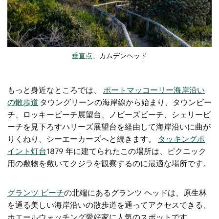
垂直点
、カムデンヘッド
もっと身近なところでは、
ポートマッコーリー海岸沿い
の散歩道
タウングリーンの海岸線から始まり、タウンビー
チ、ロッキービーチ展望台、ノビーズビーチ、シェリービ
ーチを見下ろすハリーズ展望台を経由して海岸沿いに曲が
りくねり、シーエーカーズへと続きます。
タッキングポ
イント灯台
1879 年に建てられたこの場所は、ピクニック
用の敷物を敷いてクジラを観察するのに最適な場所です。
グランツ ビーチ
の北端にあるグランツ ヘッドは
、
原生林
を通る美しい海岸沿いの散歩道
を通ってアクセスできる、
ホエールウォッチング愛好家に人気のスポットです
。