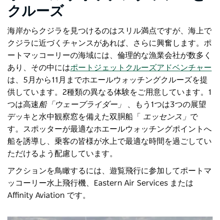
クルーズ
海岸からクジラを見つけるのはスリル満点ですが、海上で
クジラに近づくチャンスがあれば、さらに興奮します。
ポ
ートマッコーリーの海域には、倫理的な漁業会社が
数多く
あり、その中には
ポートジェットクルーズアドベンチャー
は、5月から11月までホエールウォッチングクルーズを提
供しています。2種類の異なる体験をご用意しています。1
つは高速
船「ウェーブライダー」
、もう1つは
3つの展望
デッキと水中観察窓を備えた双胴船「
エッセンス」
で
す
。スポッターが最適なホエールウォッチングポイントへ
船を誘導し、乗客の皆様が水上で最適な時間を過ごしてい
ただけるよう配慮しています。
アクションを鳥瞰するには、遊覧飛行に参加して
ポートマ
ッコーリー水上飛行機
、Eastern Air Services または
Affinity Aviation です。