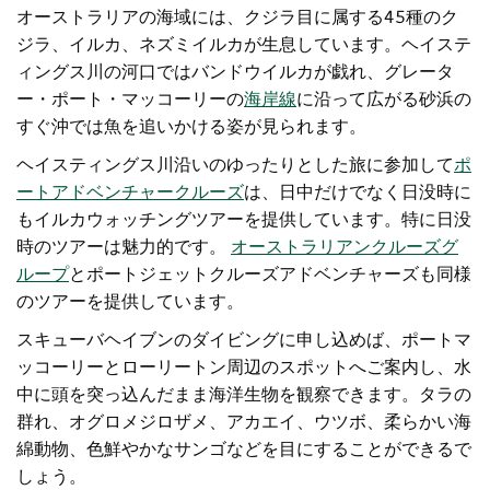
オーストラリアの海域には、クジラ目に属する45種のク
ジラ、イルカ、ネズミイルカが生息しています。ヘイステ
ィングス川の河口ではバンドウイルカが戯れ、
グレータ
ー・ポート・マッコーリーの
海岸
線
に
沿って広がる砂浜の
すぐ沖では魚を追いかける姿が見られます。
ヘイスティングス川沿いのゆったりとした旅に参加して
ポ
ートアドベンチャークルーズ
は、日中だけでなく日没時に
もイルカウォッチングツアーを提供しています。特に日没
時のツアーは魅力的です。
オーストラリアンクルーズグ
ループ
とポートジェットクルーズアドベンチャーズも同様
のツアーを提供しています。
スキューバヘイブンのダイビングに申し込めば、ポートマ
ッコーリーとローリートン周辺のスポットへご案内し、水
中に頭を突っ込んだまま海洋生物を観察できます。タラの
群れ、オグロメジロザメ、アカエイ、ウツボ、柔らかい海
綿動物、色鮮やかなサンゴなどを目にすることができるで
しょう。