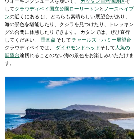
ウォーキングシューズを履いて、
カッタン自然保護区
そ
して
クラウディベイ国立公園
ローリートン
と
ノースヘイブ
ン
の近くにある は、
どちらも素晴らしい展望台があり、
海の景色を堪能したり、クジラを見つけたり、トレッキン
グの合間に休憩したりできます。
カタン
では
、ぜひ直行
してください
。
垂直点
そして
チャールズ・ハミー展望台
クラウディベイでは
、
ダイヤモンドヘッド
そして
人魚の
展望台
途切れることのない海の景色をお楽しみいただけま
す。