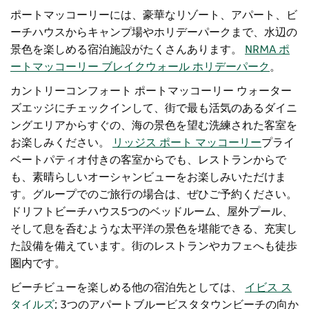
ポートマッコーリーには、豪華なリゾート、アパート、ビ
ーチハウスからキャンプ場やホリデーパークまで、水辺の
景色を楽しめる宿泊施設がたくさんあります。
NRMA ポ
ートマッコーリー ブレイクウォール ホリデーパーク
。
カントリーコンフォート ポートマッコーリー ウォーター
ズエッジにチェックインして、街で最も活気のあるダイニ
ングエリアからすぐの、海の景色を望む洗練された客室を
お楽しみください。
リッジス ポート マッコーリー
プライ
ベートパティオ付きの客室からでも、レストランからで
も、素晴らしいオーシャンビューをお楽しみいただけま
す。グループでのご旅行の場合は、ぜひご予約ください。
ドリフトビーチハウス
5つのベッドルーム、屋外プール、
そして息を呑むような太平洋の景色を堪能できる、充実し
た設備を備えています。街のレストランやカフェへも徒歩
圏内です。
ビーチビューを楽しめる他の宿泊先としては、
イビス ス
タイルズ
; 3つのアパート
ブルービスタ
タウンビーチの向か