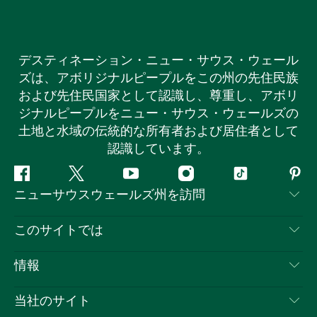
デスティネーション・ニュー・サウス・ウェール
ズは、アボリジナルピープルをこの州の先住民族
および先住民国家として認識し、尊重し、アボリ
ジナルピープルをニュー・サウス・ウェールズの
土地と水域の伝統的な所有者および居住者として
認識しています。
フ
ツ
ユ
イ
テ
ピ
ニューサウスウェールズ州を訪問
ェ
イ
ー
ン
ィ
ン
イ
ッ
チ
ス
ッ
タ
お問い合わせ
このサイトでは
ス
タ
ュ
タ
ク
レ
免責事項
ブ
ー
ー
グ
ト
ス
目的地
情報
ッ
ブ
ラ
ッ
ト
プライバシー
やるべきこと
ク
ム
ク
旅行情報
当社のサイト
クッキーに関する通知
ニューサウスウェールズ州のロードトリップ