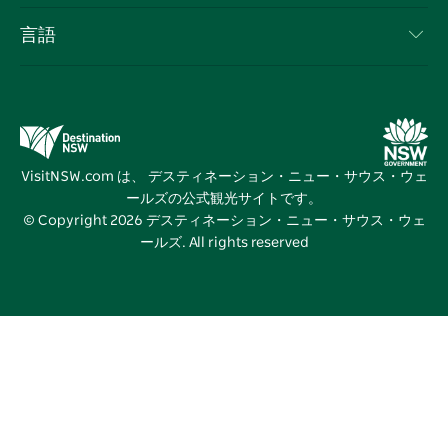
ビジネスを登録する
利用規約
Sydney.com
イベント
言語
NSWでのビジネス
デスティネーション・ニュー・サウス・ウェールズコー
宿泊施設
ニューサウスウェールズ州の教育
ポレート
お得な情報
ビジネスイベントNSW
デスティネーション・ニュー・サウス・ウェールズメデ
VisitNSW.com は、 デスティネーション・ニュー・サウス・ウェ
ィアセンター
ールズの公式観光サイトです。
ビビッド・シドニー
© Copyright
2026
デスティネーション・ニュー・サウス・ウェ
ールズ. All rights reserved