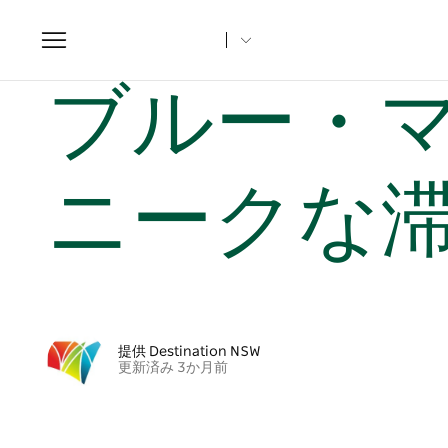
Toggle
navigation
ホーム
NSWの記事
ブルー・マウンテンズで最もユニーク
ブルー・
ニークな
提供 Destination NSW
更新済み 3か月前