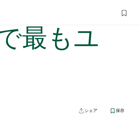
で最もユ
シェア
保存