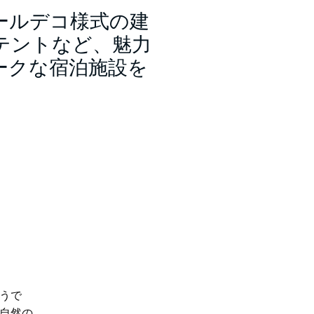
ールデコ様式の建
テントなど、魅力
ークな宿泊施設を
うで
自然の