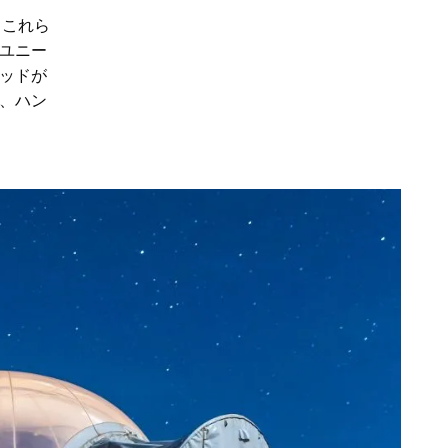
。これら
ユニー
ッドが
、ハン