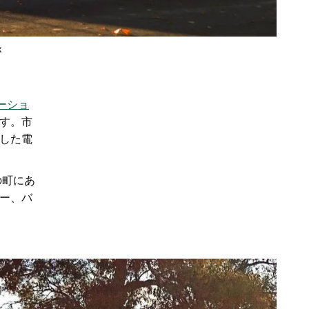
k
ーショ
す。市
した電
の町にあ
ー、バ