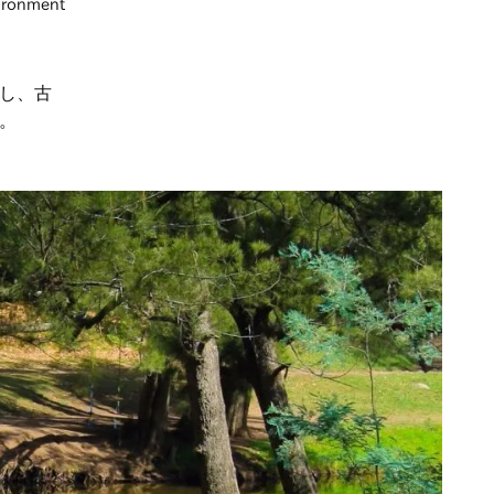
vironment
し、古
。