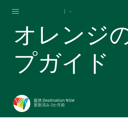
Toggle
navigation
ホーム
NSWの記事
オレンジのキャラバン＆キャンプガイ
オレンジ
プガイド
提供 Destination NSW
更新済み 2か月前