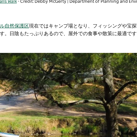
alls Walk
- Credit: Debby McGerty | Department of Planning and En
ル自然保護区
現在ではキャンプ場となり、フィッシングや宝探
す。日陰もたっぷりあるので、屋外での食事や散策に最適です