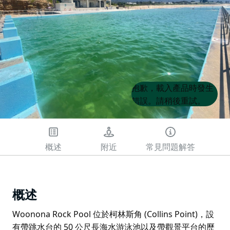
Product
Product
抱歉，載入產品時發生
List
List
錯誤。請稍後重試。
概述
附近
常見問題解答
概述
Woonona Rock Pool 位於柯林斯角 (Collins Point)，設
有帶跳水台的 50 公尺長海水游泳池以及帶觀景平台的歷