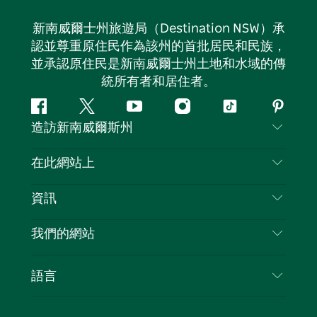
新南威爾士州旅遊局（Destination NSW）承
認並尊重原住民作為該州的首批居民和民族，
並承認原住民是新南威爾士州土地和水域的傳
統所有者和居住者。
Facebook
嘰
Youtube
Instagram
抖
Pintere
造訪新南威爾斯州
嘰
音
喳
聯絡我們
在此網站上
喳
免責聲明
目的地
資訊
隱私
要做的事情
旅行資訊
Cookie 通知
我們的網站
新南威爾斯州公路旅行
列出您的業務
使用條款
Sydney.com
活動
語言
新南威爾斯的商業
新南威爾士州旅遊局（Destination NSW）企業網
住宿
新南威爾斯的教育
站​