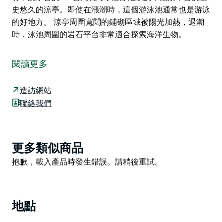
史悠久的涼亭。即使在漲潮時，這個游泳池通常也是游泳
的好地方。 涼亭周圍寬闊的鋪砌區域被陽光加熱，退潮
時，泳池周圍的岩石平台非常適合探索海洋生物。
Woonona Rock Pool 位於柯林斯角 (Collins Point)，設
有帶跳水台的 50 公尺長海水游泳池以及帶觀景平台的歷
閱讀更多
史悠久的涼亭。即使在漲潮時，這個游泳池通常也是游泳
的好地方。
造訪網站
涼亭周圍寬闊的鋪砌區域被陽光加熱，退潮時，泳池周圍
聯絡我們
的岩石平台非常適合探索海洋生物。
Product
更多類似商品
List
Product
抱歉，載入產品時發生錯誤。請稍後重試。
List
地點