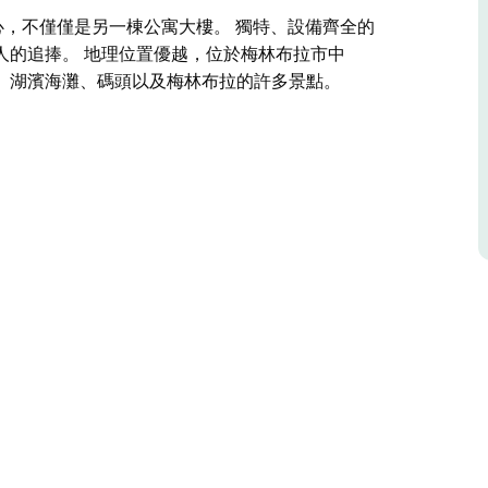
ula) 中心，不僅僅是另一棟公寓大樓。 獨特、設備齊全的
人的追捧。 地理位置優越，位於梅林布拉市中
、湖濱海灘、碼頭以及梅林布拉的許多景點。
a) 中心，不僅僅是另一棟公寓大樓。
更多樂趣的挑剔客人的追捧。
抵達市中心、俱樂部、商店、餐廳、湖濱海灘、碼