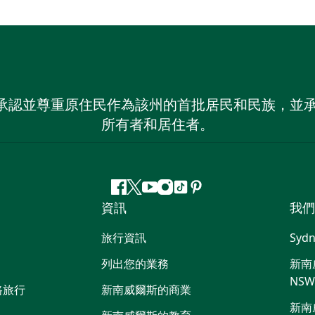
 NSW）承認並尊重原住民作為該州的首批居民和民族
所有者和居住者。
Facebook
嘰
Youtube
Instagram
抖
Pinterest
資訊
我們
嘰
音
喳
旅行資訊
Sydn
喳
列出您的業務
新南威
NS
路旅行
新南威爾斯的商業
新南