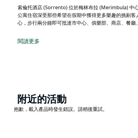
索倫托酒店 (Sorrento) 位於梅林布拉 (Merimb
公寓住宿深受那些希望在假期中獲得更多樂趣的挑剔客
心，步行兩分鐘即可抵達市中心、俱樂部、商店、餐廳
索倫托酒店 (Sorrento) 位於梅林布拉 (Merimbul
獨特、設備齊全的公寓住宿深受那些希望在假期中獲得
閱讀更多
地理位置優越，位於梅林布拉市中心，步行兩分鐘即可
頭以及梅林布拉的許多景點。
Product
附近的活動
List
Product
抱歉，載入產品時發生錯誤。請稍後重試。
List