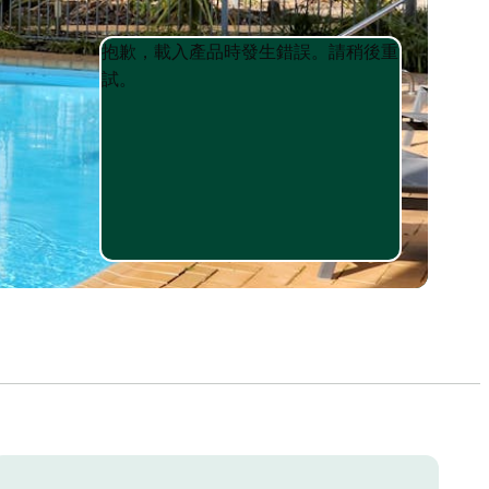
Product
Product
抱歉，載入產品時發生錯誤。請稍後重
List
List
試。