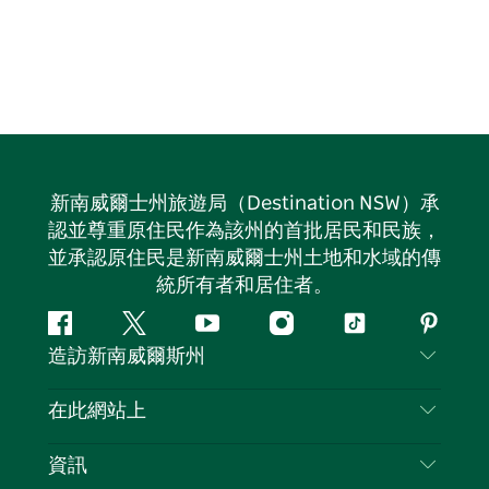
新南威爾士州旅遊局（Destination NSW）承
認並尊重原住民作為該州的首批居民和民族，
並承認原住民是新南威爾士州土地和水域的傳
統所有者和居住者。
Facebook
嘰
Youtube
Instagram
抖
Pintere
造訪新南威爾斯州
嘰
音
喳
聯絡我們
在此網站上
喳
免責聲明
目的地
資訊
隱私