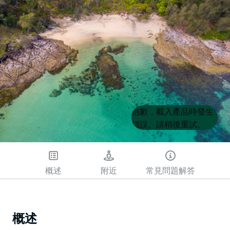
Product
Product
抱歉，載入產品時發生
List
List
錯誤。請稍後重試。
概述
附近
常見問題解答
概述