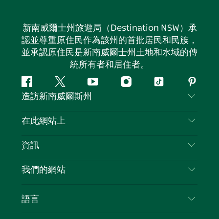
新南威爾士州旅遊局（Destination NSW）承
認並尊重原住民作為該州的首批居民和民族，
並承認原住民是新南威爾士州土地和水域的傳
統所有者和居住者。
Facebook
嘰
Youtube
Instagram
抖
Pintere
造訪新南威爾斯州
嘰
音
喳
聯絡我們
在此網站上
喳
免責聲明
目的地
資訊
隱私
要做的事情
旅行資訊
Cookie 通知
我們的網站
新南威爾斯州公路旅行
列出您的業務
使用條款
Sydney.com
活動
語言
新南威爾斯的商業
新南威爾士州旅遊局（Destination NSW）企業網
住宿