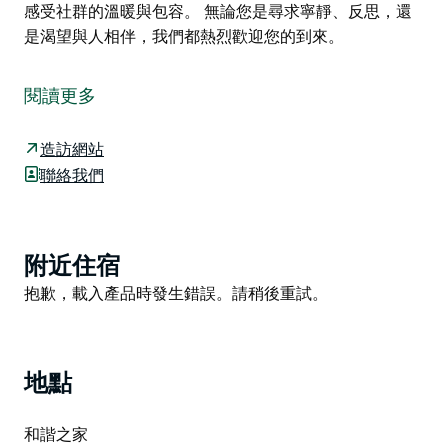
感受社群的溫暖與包容。 無論您是尋求寧靜、反思，還
是渴望與人相伴，我們都熱烈歡迎您的到來。
誠摯邀請各位參加週一晚間冥想靜修會－一個寧靜祥和、
滋養身心的空間，讓您得以停下腳步，深呼吸，回歸自
閱讀更多
我。
每週一晚，參與者們會聚集在一起，進行一段靜默冥想，
造訪網站
隨後進行「神聖對話圈」活動。在這個充滿尊重和關懷的
聯絡我們
氛圍中，每個人都可以敞開心扉，分享彼此的感受。最
後，大家會享用一杯茶，讓彼此放鬆身心，感受溫柔的連
結與寧靜。
Product
附近住宿
本次活動由正念冥想導師兼心理學家西蒙內特·瓦賈
List
Product
抱歉，載入產品時發生錯誤。請稍後重試。
(Simonette Vaja) 主持，並提供20分鐘的靜默冥想指
List
導。這是一個可以全然臨在的空間──大家可以靜靜地坐
在一起，感受彼此的存在，聆聽內在的聲音，感受社群的
溫暖與包容。
地點
無論您是尋求寧靜、反思，還是渴望與人相伴，我們都熱
和諧之家
烈歡迎您的到來。