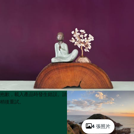
Product
Product
抱歉，載入產品時發生錯誤。請
List
List
稍後重試。
4 張照片