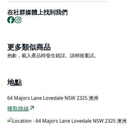
憑藉超級休閒的餐車氛圍，您可以在享有葡萄園景觀和噴
在社群媒體上找到我們
水噴泉的庭院裡放鬆身心，在空調餐廳裡放鬆身心，或在
Facebook
Instagram
葡萄園裡享受野餐式美食或外帶食物。
他們擁有完全許可，提供各種精釀啤酒、蘋果酒、獵人谷
葡萄酒、軟性飲料和咖啡師製作的咖啡。
Product
更多類似商品
美食儲藏室備有現場煙燻產品，如鮭魚、鱒魚、雞肉、鴨
List
Product
抱歉，載入產品時發生錯誤。請稍後重試。
肉、火腿、培根、橄欖、起司、鹽、大蒜、橄欖和奶油，
List
以及手工製作的肉醬和陶罐以及冰淇淋吧。
他們還提供多種熟食，包括醃肉、薩拉米香腸、起司、煙
地點
燻蜂蜜、燒烤醬和醬汁、醃料、杜卡、果醬、調味料、橄
欖、橄欖油和甜點醬。
64 Majors Lane Lovedale NSW 2325 澳洲
獲取路線