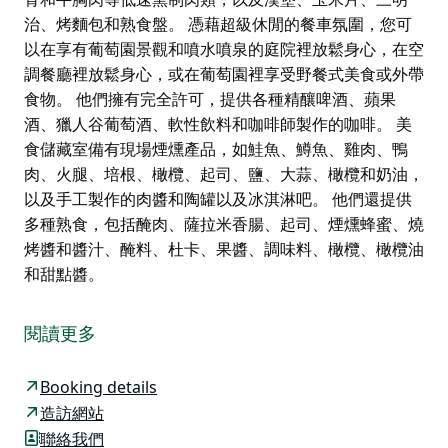
治、烤麵包和熟食盤。 憑藉超級休閒的餐車氛圍，您可
以在享有葡萄園景觀和噴水噴泉的庭院裡放鬆身心，在空
調餐廳裡放鬆身心，或在葡萄園裡享受野餐式美食或外帶
食物。 他們擁有完全許可，提供各種精釀啤酒、蘋果
酒、獵人谷葡萄酒、軟性飲料和咖啡師製作的咖啡。 美
食儲藏室備有現場煙燻產品，如鮭魚、鱒魚、雞肉、鴨
肉、火腿、培根、橄欖、起司、鹽、大蒜、橄欖和奶油，
以及手工製作的肉醬和陶罐以及冰淇淋吧。 他們還提供
多種熟食，包括醃肉、薩拉米香腸、起司、煙燻蜂蜜、燒
烤醬和醬汁、醃料、杜卡、果醬、調味料、橄欖、橄欖油
和甜點醬。
Lovedale Smokehouse 是一家業主經營的小批量手工煙
房，位於佔地 100 英畝的葡萄園內，設有咖啡館和美食
閱讀更多
儲藏室，週四至週一供應早餐（週末）和午餐。
這家咖啡館以其令人垂涎欲滴的餐車式菜單而聞名，其中
Booking details
包括排骨和牛胸肉等低速熏制肉類，以及漢堡、玉米片、
造訪網站
三明治、烤麵包和熟食盤。
聯絡我們