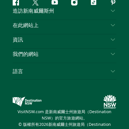
Facebook
嘰
Youtube
Instagram
抖
Pintere
造訪新南威爾斯州
嘰
音
喳
聯絡我們
在此網站上
喳
免責聲明
目的地
資訊
隱私
要做的事情
旅行資訊
Cookie 通知
我們的網站
新南威爾斯州公路旅行
列出您的業務
使用條款
Sydney.com
活動
語言
新南威爾斯的商業
新南威爾士州旅遊局（Destination NSW）企業網
住宿
新南威爾斯的教育
站​
優惠訊息
新南威爾斯商務活動
新南威爾士州旅遊局（Destination NSW）媒體中
VisitNSW.com 是新南威爾士州旅遊局（Destination
心
NSW）的官方旅遊網站。
繽紛悉尼燈光音樂節
© 版權所有
2026
新南威爾士州旅遊局（Destination