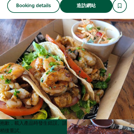
Booking details
造訪網站
Product
Product
抱歉，載入產品時發生錯誤。請
List
List
稍後重試。