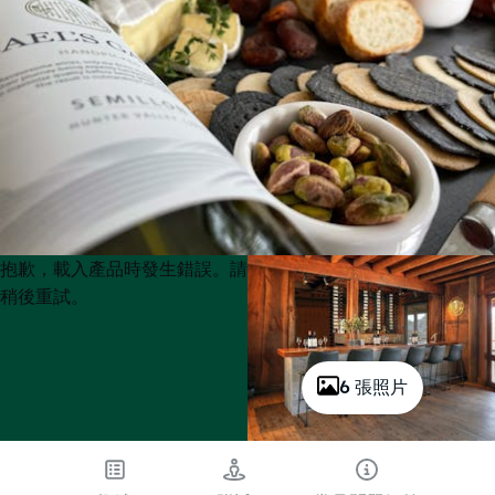
Product
Product
抱歉，載入產品時發生錯誤。請
List
List
稍後重試。
6 張照片