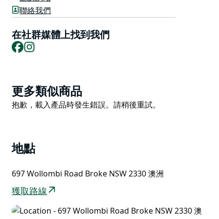
家精品酒莊，他們自成立以來一直在釀造屢獲殊榮的手工
聯絡我們
葡萄酒。
在社群媒體上找到我們
Facebook
Instagram
Product
更多類似商品
List
Product
抱歉，載入產品時發生錯誤。請稍後重試。
List
地點
697 Wollombi Road Broke NSW 2330 澳洲
獲取路線