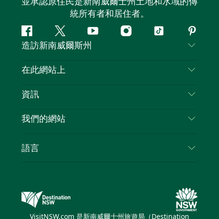
並承認原住民是新南威爾士州土地和水域的傳
統所有者和居住者。
Facebook
嘰
Youtube
Instagram
抖
Pintere
造訪新南威爾斯州
嘰
音
喳
聯絡我們
在此網站上
喳
免責聲明
目的地
資訊
隱私
要做的事情
旅行資訊
Cookie 通知
我們的網站
新南威爾斯州公路旅行
列出您的業務
使用條款
Sydney.com
活動
語言
新南威爾斯的商業
新南威爾士州旅遊局（Destination NSW）企業網
住宿
新南威爾斯的教育
站​
優惠訊息
新南威爾斯商務活動
新南威爾士州旅遊局（Destination NSW）媒體中
VisitNSW.com 是新南威爾士州旅遊局（Destination
心