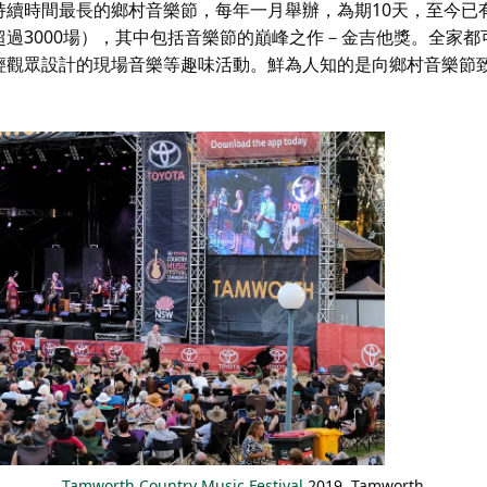
續時間最長的鄉村音樂節，每年一月舉辦，為期10天，至今已有
過3000場），其中包括音樂節的巔峰之作－金吉他獎。全家都
輕觀眾設計的現場音樂等趣味活動。鮮為人知的是
向鄉村音樂節
Tamworth Country Music Festival
2019, Tamworth