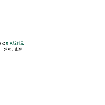
身處
奧克斯利風
行、釣魚、劃獨