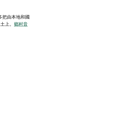
多把由本地和國
凝土上。
鄉村音