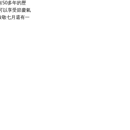
50多年的歷
可以享受節慶氣
致敬
七月還有一