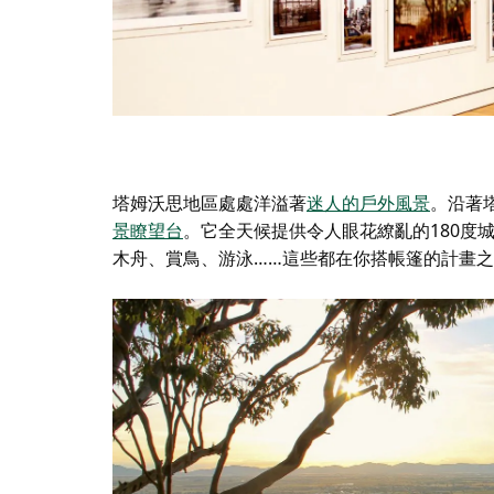
塔姆沃思地區處處洋溢著
迷人的戶外風景
。沿著
景瞭望台
。它全天候提供令人眼花繚亂的180度
木舟、賞鳥、游泳……這些都在你搭帳篷的計畫