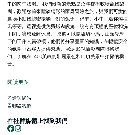
中的肉牛牧場。 我們最新的景點是沼澤橡樹牧場寵物樂
園，歡迎您前來體驗精彩的家庭冒險之旅，與我們可愛的
農場小動物親密接觸，例如兔子、綿羊、小牛、迷你矮種
馬等等。這裡提供免費烤肉設施，設有有頂棚的座位和洗
手間，讓您放鬆休息。 您還可以體驗騎小馬，由熱愛馬
匹的工作人員帶領，他們將分享豐富的知識，在輕鬆安全
的氛圍中為客人提供幫助。 歡迎影視攝影團隊聯絡我
們，了解在1400英畝的壯麗景色和山頂美景中拍攝的機
會。
塔姆沃思和庫廷加爾騎馬探險之旅是一個仍在運作的牧牛
場，位於塔姆沃思以東僅 27 公里處。
閱讀更多
塔姆沃思和庫廷加爾騎馬探險之旅提供兩小時的騎行體
驗，每天三班，每週七天。
造訪網站
聯絡我們
我們接待各種規模的團體，無論您是新手還是經驗豐富的
騎手。
在社群媒體上找到我們
加入我們著名的騎行之旅，沿著穆拉溪探索超過 1400 英
Facebook
Instagram
畝的牧場，欣賞壯麗的景色，享受輕鬆愜意的騎行時光。