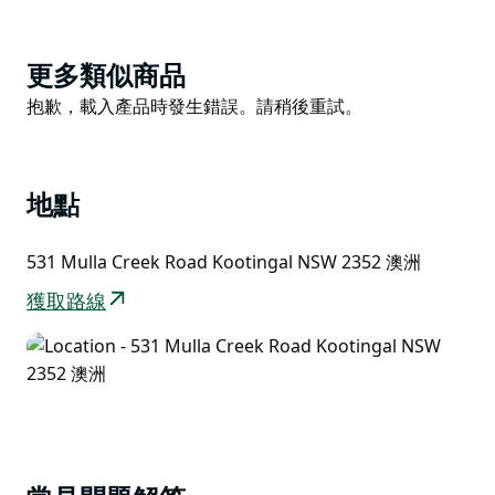
我們還提供“沼澤橡樹牧場之旅”，全家老少都能樂在其
中，從餵牛到欣賞穆拉溪和科克伯恩山脈的迷人風光。沼
Product
更多類似商品
澤橡樹牧場歷史悠久，至今仍是一個運作中的肉牛牧場。
List
Product
抱歉，載入產品時發生錯誤。請稍後重試。
我們最新的景點是沼澤橡樹牧場寵物樂園，歡迎您前來體
List
驗精彩的家庭冒險之旅，與我們可愛的農場小動物親密接
觸，例如兔子、綿羊、小牛、迷你矮種馬等等。這裡提供
地點
免費烤肉設施，設有有頂棚的座位和洗手間，讓您放鬆休
息。
531 Mulla Creek Road Kootingal NSW 2352 澳洲
您還可以體驗騎小馬，由熱愛馬匹的工作人員帶領，他們
將分享豐富的知識，在輕鬆安全的氛圍中為客人提供幫
獲取路線
助。
歡迎影視攝影團隊聯絡我們，了解在1400英畝的壯麗景
色和山頂美景中拍攝的機會。