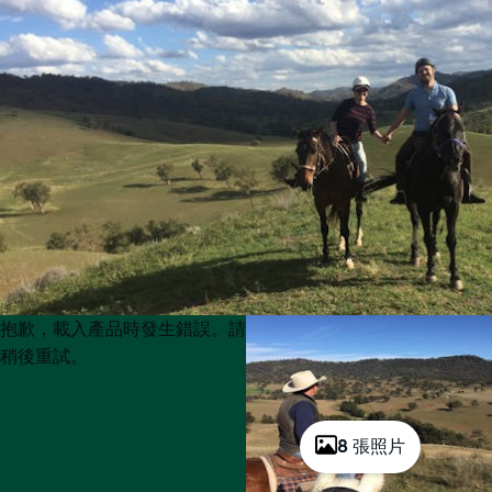
Product
Product
抱歉，載入產品時發生錯誤。請
List
List
稍後重試。
8 張照片