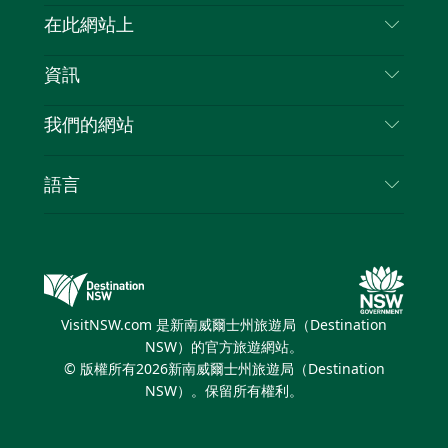
喳
聯絡我們
在此網站上
喳
免責聲明
目的地
資訊
隱私
要做的事情
旅行資訊
Cookie 通知
我們的網站
新南威爾斯州公路旅行
列出您的業務
使用條款
Sydney.com
活動
語言
新南威爾斯的商業
新南威爾士州旅遊局（Destination NSW）企業網
住宿
新南威爾斯的教育
站​
優惠訊息
新南威爾斯商務活動
新南威爾士州旅遊局（Destination NSW）媒體中
VisitNSW.com 是新南威爾士州旅遊局（Destination
心
NSW）的官方旅遊網站。
繽紛悉尼燈光音樂節
© 版權所有
2026
新南威爾士州旅遊局（Destination
NSW）。保留所有權利。