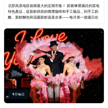
北部高原地區規模最大的定期市集！ 探索琳瑯滿目的當地
特色產品，從新鮮烘焙的獲獎咖啡和手工藝品，到手工奶
酪、新鮮麵包和花園新鮮蔬菜水果——每月第一個週日在
烏拉拉展覽場地舉辦的高地集市，總有一款適合您。 漫步
於綠樹成蔭的60多個攤位之間…
9月16日