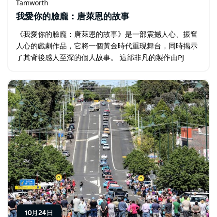
Tamworth
我愛你的臉龐：唐萊恩的故事
《我愛你的臉龐：唐萊恩的故事》是一部震撼人心、振奮
人心的戲劇作品，它將一個黃金時代重現舞台，同時揭示
了其背後感人至深的個人故事。 這部非凡的製作由PJ
Lane主演，旨在頌揚澳洲最受愛戴的藝人之一——唐·萊
恩，不僅是觀眾記憶中的偶像…
10月24日