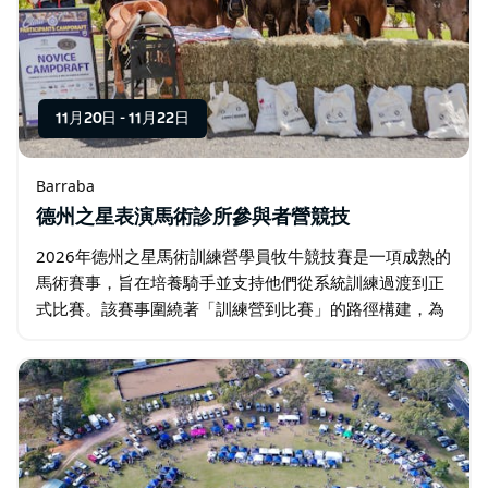
11月20日
-
11月22日
Barraba
德州之星表演馬術診所參與者營競技
2026年德州之星馬術訓練營學員牧牛競技賽是一項成熟的
馬術賽事，旨在培養騎手並支持他們從系統訓練過渡到正
式比賽。該賽事圍繞著「訓練營到比賽」的路徑構建，為
騎手進入牧牛競技領域提供了支持性的入門途徑。它能夠
增強騎術技能，提高牧牛能力，並在安全…