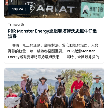
10月24日
Tamworth
PBR Monster Energy巡迴賽塔姆沃思鐵牛仔邀
請賽
一項獨一無二的運動。巔峰對決。驚心動魄的場面。人與
野獸的較量，每一秒鐘都至關重要。 PBR澳洲Monster
Energy巡迴賽即將席捲塔姆沃思——屆時，全國最勇猛的
騎手和最桀駿不馴的公牛將齊聚一堂，為您帶來一個腎上
腺素飆升、扣人心弦的夜晚。…