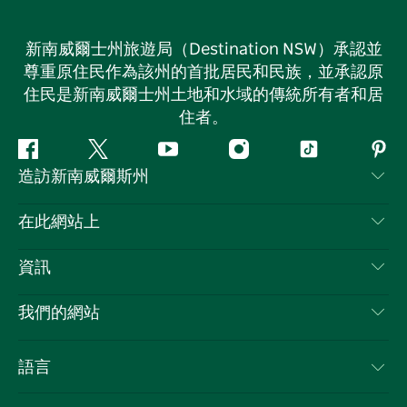
新南威爾士州旅遊局（Destination NSW）承認並
尊重原住民作為該州的首批居民和民族，並承認原
住民是新南威爾士州土地和水域的傳統所有者和居
住者。
Facebook
嘰
Youtube
Instagram
抖
Pint
造訪新南威爾斯州
嘰
音
喳
聯絡我們
在此網站上
喳
免責聲明
目的地
資訊
隱私
要做的事情
旅行資訊
Cookie 通知
我們的網站
新南威爾斯州公路旅行
列出您的業務
使用條款
Sydney.com
活動
語言
新南威爾斯的商業
新南威爾士州旅遊局（Destination NSW）企業網站​
住宿
新南威爾斯的教育