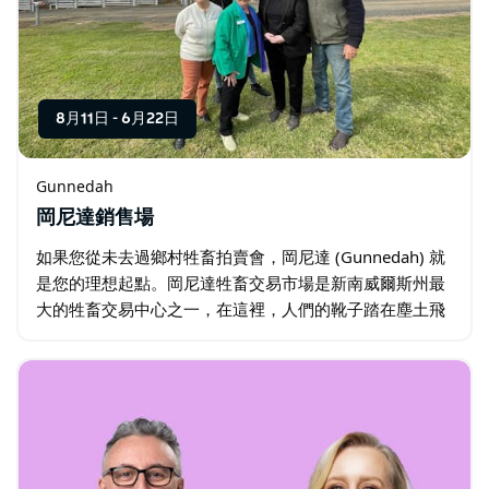
8月11日
-
6月22日
Gunnedah
岡尼達銷售場
如果您從未去過鄉村牲畜拍賣會，岡尼達 (Gunnedah) 就
是您的理想起點。岡尼達牲畜交易市場是新南威爾斯州最
大的牲畜交易中心之一，在這裡，人們的靴子踏在塵土飛
揚的土地上，牛群成群結隊地湧動，拍賣師們發出他們著
名的叫賣聲——快速、熱情、充滿活力。…