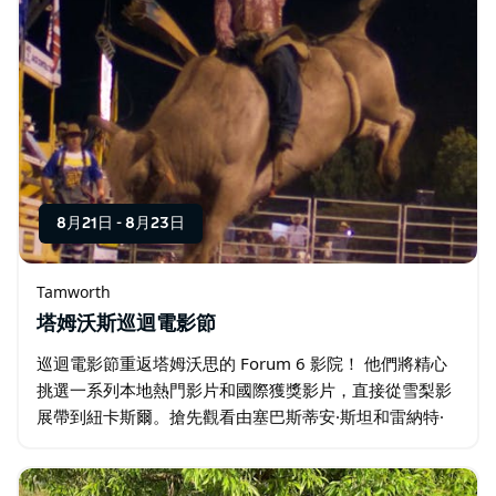
8月21日
-
8月23日
Tamworth
塔姆沃斯巡迴電影節
巡迴電影節重返塔姆沃思的 Forum 6 影院！ 他們將精心
挑選一系列本地熱門影片和國際獲獎影片，直接從雪梨影
展帶到紐卡斯爾。搶先觀看由塞巴斯蒂安·斯坦和雷納特·
雷恩斯維主演的 2026 年金棕櫚獎得主《峽灣》、閃耀浪
漫的喜劇《阿富汗無良男兒…