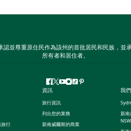
 NSW）承認並尊重原住民作為該州的首批居民和民族
所有者和居住者。
Facebook
嘰
Youtube
Instagram
抖
Pinterest
資訊
我們
嘰
音
喳
旅行資訊
Sydn
喳
列出您的業務
新南威
NS
路旅行
新南威爾斯的商業