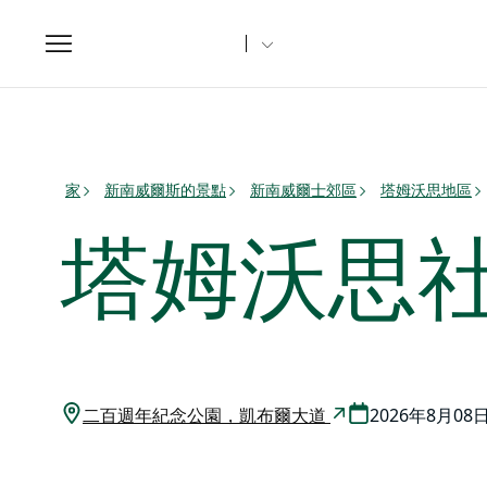
Toggle
navigation
家
新南威爾斯的景點
新南威爾士郊區
塔姆沃思地區
塔姆沃思
二百週年紀念公園，凱布爾大道
2026年8月08日