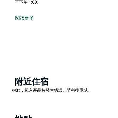
至下午 1:00。
塔姆沃思社區週六市集 (TCSM) 是一個非營利組織。
他們的使命是為塔姆沃思社區增添價值，提供一個平台
閱讀更多
和供應商提供一系列本地生產、應季、符合道德標準、
市集每月第二、四、五週六舉行，時間為上午 8:00 至下午
Product
附近住宿
List
Product
抱歉，載入產品時發生錯誤。請稍後重試。
List