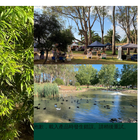
Product
Product
抱歉，載入產品時發生錯誤。請稍後重試。
List
List