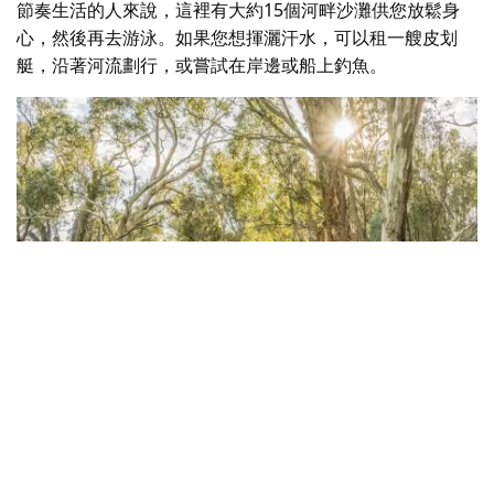
節奏生活的人來說，這裡有大約15個河畔沙灘供您放鬆身
心，然後再去游泳。如果您想揮灑汗水，可以租一艘皮划
艇，沿著河流劃行，或嘗試在岸邊或船上釣魚。
墨累河
, 達靈頓角