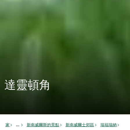
達靈頓角
家
新南威爾斯的景點
新南威爾士郊區
瑞福瑞納
...