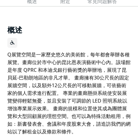
概述
附近
常見問題解答
概述
Q展覽空間是一家歷史悠久的美術館，每年都會舉辦各種
展覽。畫廊位於市中心的昆比恩表演藝術中心內。該場館
是年度 QPRC 和本迪戈銀行藝術獎的舉辦地，展現了昆
貝延-巴勒朗地區的非凡才華。 畫廊擁有30公尺長的固定
展牆空間，以及額外12公尺長的可移動展牆，可依藝術
家的個人需求進行配置。 專業的畫廊懸掛系統使安裝展
覽變得輕鬆無憂，並且安裝了可調節的 LED 照明系統以
增強專業展示效果。 畫廊的規模和位置使其成為團體展
覽和大型回顧展的理想空間。也可以為特殊活動租用，例
如：新書發表會、會議和年度股東大會，請造訪我們的網
站以了解租金以及條款和條件。