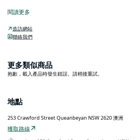
Q展覽空間是一家歷史悠久的美術館，每年都會舉辦各種
展覽。畫廊位於市中心的昆比恩表演藝術中心內。該場館
閱讀更多
是年度 QPRC 和本迪戈銀行藝術獎的舉辦地，展現了昆
貝延-巴勒朗地區的非凡才華。
造訪網站
畫廊擁有30公尺長的固定展牆空間，以及額外12公尺長
聯絡我們
的可移動展牆，可依藝術家的個人需求進行配置。 專業
的畫廊懸掛系統使安裝展覽變得輕鬆無憂，並且安裝了可
調節的 LED 照明系統以增強專業展示效果。 畫廊的規模
Product
更多類似商品
和位置使其成為團體展覽和大型回顧展的理想空間。也可
List
Product
抱歉，載入產品時發生錯誤。請稍後重試。
以為特殊活動租用，例如：新書發表會、會議和年度股東
List
大會，請造訪我們的網站以了解租金以及條款和條件。
地點
253 Crawford Street Queanbeyan NSW 2620 澳洲
獲取路線