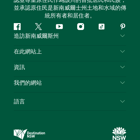
認並尊重原住民作為該州的首批居民和民族，
並承認原住民是新南威爾士州土地和水域的傳
統所有者和居住者。
Facebook
嘰
Youtube
Instagram
抖
Pintere
造訪新南威爾斯州
嘰
音
喳
聯絡我們
在此網站上
喳
免責聲明
目的地
資訊
隱私
要做的事情
旅行資訊
Cookie 通知
我們的網站
新南威爾斯州公路旅行
列出您的業務
使用條款
Sydney.com
活動
語言
新南威爾斯的商業
新南威爾士州旅遊局（Destination NSW）企業網
住宿
新南威爾斯的教育
站​
優惠訊息
新南威爾斯商務活動
新南威爾士州旅遊局（Destination NSW）媒體中