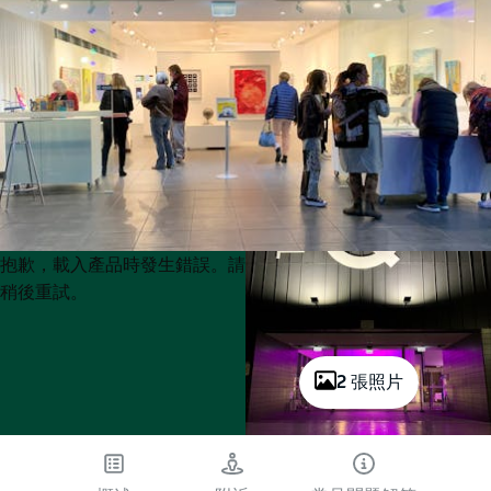
Product
Product
抱歉，載入產品時發生錯誤。請
List
List
稍後重試。
2 張照片