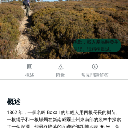
Product
Product
抱歉，載入產品時發生
List
List
錯誤。請稍後重試。
概述
附近
常見問題解答
概述
1862 年，一個名叫 Boxall 的年輕人用四根長長的樹苗、
一根繩子和一根蠟燭在新南威爾士州東南部的叢林中探索
了一個深淵。他最終降落的瓦礫底部距離地表 96 米。旁