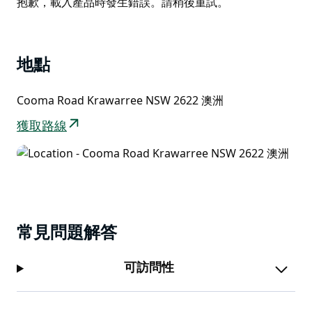
Product
抱歉，載入產品時發生錯誤。請稍後重試。
河，然後繼續穿過乾燥的桉樹林和獨特的娜娜荒地，在旅
List
途中可以欣賞到公園的廣闊景色。從瞭望台可以看到廣闊
的開放式峽谷，如果您在清晨或傍晚在那裡，您可能會看
到它的常駐琴鳥從它的蕨類洞穴中出來覓食。
地點
Cooma Road Krawarree NSW 2622 澳洲
獲取路線
常見問題解答
可訪問性