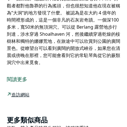
觀者都對他魯莽的行為搖頭，但也很想知道他在現在被稱
為“大洞”的地方發現了什麼。 被認為是在大約 4 億年的
時間裡形成的，這是一個非凡的石灰岩奇蹟。一個深100
多米，寬50米的無頂洞穴。可以從 Berlang 露營地步行
到達，涉水穿過 Shoalhaven 河，然後繼續穿過乾燥的桉
樹林和獨特的娜娜荒地，在旅途中可以欣賞到公園的廣闊
景色。從瞭望台可以看到廣闊的開放式峽谷，如果您在清
晨或傍晚在那裡，您可能會看到它的常駐琴鳥從它的蕨類
洞穴中出來覓食。
1862 年，一個名叫 Boxall 的年輕人用四根長長的樹苗、
一根繩子和一根蠟燭在新南威爾士州東南部的叢林中探索
閱讀更多
了一個深淵。他最終降落的瓦礫底部距離地表 96 米。旁
觀者都對他魯莽的行為搖頭，但也很想知道他在現在被稱
造訪網站
為“大洞”的地方發現了什麼。
被認為是在大約 4 億年的時間裡形成的，這是一個非凡
的石灰岩奇蹟。一個深100多米，寬50米的無頂洞穴。可
Product
更多類似商品
以從 Berlang 露營地步行到達，涉水穿過 Shoalhaven
List