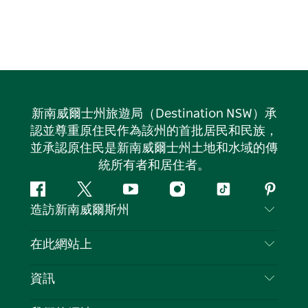
新南威爾士州旅遊局（Destination NSW）承
認並尊重原住民作為該州的首批居民和民族，
並承認原住民是新南威爾士州土地和水域的傳
統所有者和居住者。
Facebook
嘰
Youtube
Instagram
抖
Pintere
造訪新南威爾斯州
嘰
音
喳
聯絡我們
在此網站上
喳
免責聲明
目的地
資訊
隱私
要做的事情
旅行資訊