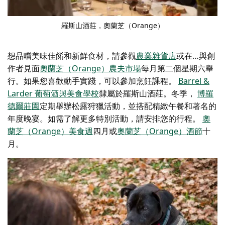
羅斯山酒莊，奧蘭芝（Orange）
想品嚐美味佳餚和新鮮食材，請參觀
農業雜貨店
或在…與創
作者見面
奧蘭芝（Orange）農夫市場
每月第二個星期六舉
行。如果您喜歡動手實踐，可以參加烹飪課程。
Barrel &
Larder 葡萄酒與美食學校
隸屬於羅斯山酒莊。冬季，
博羅
德爾莊園
定期舉辦松露狩獵活動，並搭配精緻午餐和著名的
年度晚宴。如需了解更多特別活動，請安排您的行程。
奧
蘭芝（Orange）美食週
四月或
奧蘭芝（Orange）酒節
十
月。