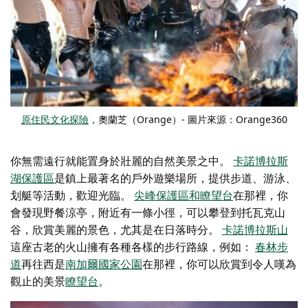
原住民文化探險
，奧蘭芝（Orange）- 圖片來源：Orange360
你無需遠行就能置身於壯麗的自然美景之中。
卡諾博拉斯
湖保護區
是鎮上最著名的戶外遊樂場所，提供步道、游泳、
划艇等活動，歡迎光臨。
尖峰保護區和瞭望台
在那裡，你
會發現野餐涼亭，附近有一條小徑，可以攀登到托瓦克山
谷，欣賞美麗的景色，尤其是在日落時分。
卡諾博拉斯山
這座古老的火山擁有各種各樣的步行路線，例如：
春林步
道
再往西是
南加爾國家公園
在那裡，你可以欣賞到令人嘆為
觀止的美景
瞭望台
。