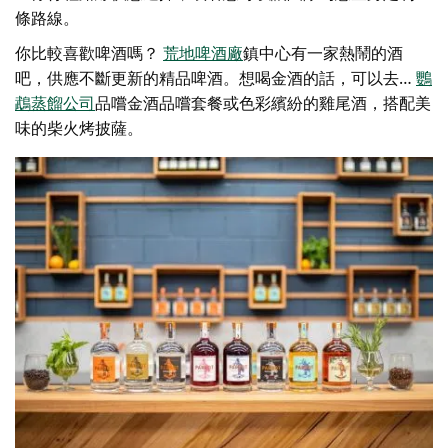
條路線。
你比較喜歡啤酒嗎？
荒地啤酒廠
鎮中心有一家熱鬧的酒
吧，供應不斷更新的精品啤酒。想喝金酒的話，可以去…
鸚
鵡蒸餾公司
品嚐金酒品嚐套餐或色彩繽紛的雞尾酒，搭配美
味的柴火烤披薩。