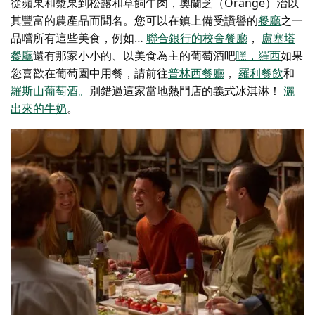
從蘋果和漿果到松露和草飼牛肉，奧蘭芝（Orange）治以
其豐富的農產品而聞名。您可以在鎮上備受讚譽的
餐廳
之一
品嚐所有這些美食，例如…
聯合銀行的校舍餐廳
，
盧塞塔
餐廳
還有那家小小的、以美食為主的葡萄酒吧
嘿，羅西
如果
您喜歡在葡萄園中用餐，請前往
普林西餐廳
，
羅利餐飲
和
羅斯山葡萄酒。
別錯過這家當地熱門店的義式冰淇淋！
灑
出來的牛奶
。