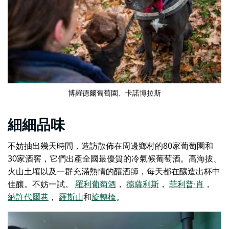
博羅德爾葡萄園
、卡諾博拉斯
細細品味
不妨抽出幾天時間，造訪散佈在周邊鄉村的80家葡萄園和
30家酒窖，它們出產全國最優質的冷氣候葡萄酒。高海拔、
火山土壤以及一群充滿熱情的釀酒師，每天都在釀造出杯中
佳釀。不妨一試。
羅利葡萄酒
，
德薩利斯
，
菲利普·肖
，
納許代爾巷
，
羅斯山
和
旋轉橋
。