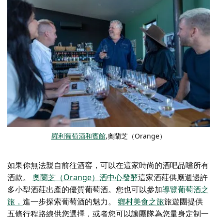
羅利葡萄酒和賓館
,奧蘭芝（Orange）
如果你無法親自前往酒窖，可以在這家時尚的酒吧品嚐所有
酒款。
奧蘭芝（Orange）酒中心發酵
這家酒莊供應週邊許
多小型酒莊出產的優質葡萄酒。您也可以參加
導覽葡萄酒之
旅，
進一步探索葡萄酒的魅力。
鄉村美食之旅
旅遊團提供
五條行程路線供您選擇，或者您可以讓團隊為您量身定制一