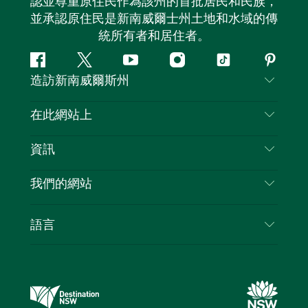
認並尊重原住民作為該州的首批居民和民族，
並承認原住民是新南威爾士州土地和水域的傳
統所有者和居住者。
Facebook
嘰
Youtube
Instagram
抖
Pintere
造訪新南威爾斯州
嘰
音
喳
聯絡我們
在此網站上
喳
免責聲明
目的地
資訊
隱私
要做的事情
旅行資訊
Cookie 通知
我們的網站
新南威爾斯州公路旅行
列出您的業務
使用條款
Sydney.com
活動
語言
新南威爾斯的商業
新南威爾士州旅遊局（Destination NSW）企業網
住宿
新南威爾斯的教育
站​
優惠訊息
新南威爾斯商務活動
新南威爾士州旅遊局（Destination NSW）媒體中