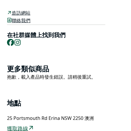
心釀造。
遊客可以漫步芬芳的酒莊，在品酒室品嚐金酒和利口酒，
造訪網站
或一邊欣賞花園美景，一邊享用時令雞尾酒。酒廠舉辦一
聯絡我們
系列實作工作坊和體驗活動，從「釀造您自己的金酒」和
雞尾酒課程，到富有創意的「品酒與繪畫」或「陶藝與品
在社群媒體上找到我們
Facebook
Instagram
酒」活動，使其成為烈酒愛好者和體驗愛好者的必遊之
地。
參觀植物酒廠不僅是品嚐美酒，更是一次沉浸式的體驗，
頌揚澳洲的植物、創造力和精湛的工藝。
Product
更多類似商品
List
Product
抱歉，載入產品時發生錯誤。請稍後重試。
List
地點
25 Portsmouth Rd Erina NSW 2250 澳洲
獲取路線