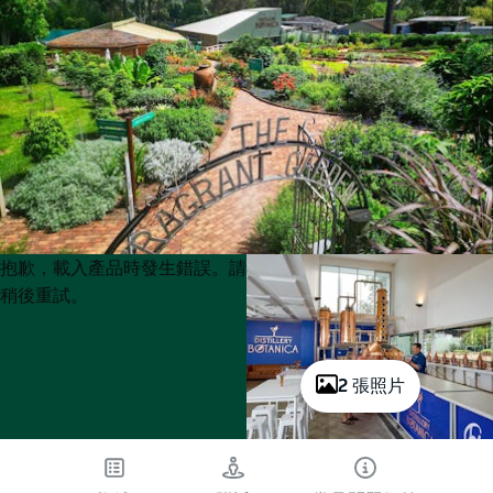
Product
Product
抱歉，載入產品時發生錯誤。請
List
List
稍後重試。
2 張照片