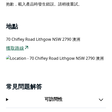
務、客房內早餐服務以及冷熱盒裝午餐。
List
Product
抱歉，載入產品時發生錯誤。請稍後重試。
他們的汽車旅館位於一條安靜的街道上，距離利斯戈的主
List
要街道約 15 分鐘步行路程。無論您是因公或休閒，我們
都盡力讓您住得盡可能舒適愉快。歡迎來到 Zig Zag 汽車
地點
旅館和服務式公寓，體驗 Inzitari 家庭的熱情好客以及
Frankie's Restaurant & Bar 的美味佳餚。
70 Chifley Road Lithgow NSW 2790 澳洲
獲取路線
常見問題解答
可訪問性