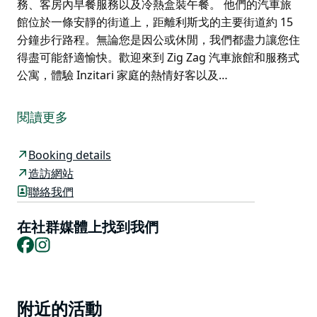
務、客房內早餐服務以及冷熱盒裝午餐。 他們的汽車旅
館位於一條安靜的街道上，距離利斯戈的主要街道約 15
分鐘步行路程。無論您是因公或休閒，我們都盡力讓您住
得盡可能舒適愉快。歡迎來到 Zig Zag 汽車旅館和服務式
公寓，體驗 Inzitari 家庭的熱情好客以及…
歡迎來到 Zig Zag 汽車旅館及服務式公寓，這是由
Inzitari 家族經營超過 20 年的家族企業。飯店設有遍佈
閱讀更多
利斯戈的 60 多間高級汽車旅館客房和場外服務式公寓，
確保房客的舒適入住。
Booking details
飯店內的 Frankie's 餐廳和酒吧供應帶有現代風味的美味
造訪網站
義大利美食。飯店的主廚 Francesco “Frank” Pantano
聯絡我們
設計了適合任何場合的菜單，無論是特殊活動、夜間外出
還是晚上在家吃的外帶。
在社群媒體上找到我們
Facebook
Instagram
他們熱情的活動團隊為公司會議、團隊會議或特殊場合提
供策劃服務。他們很高興提供外部餐飲服務，將美味的食
物送到您想要的地點。此外，餐廳旁邊的室外游泳池非常
適合夏季，並且在白天開放。他們還為客人提供客房服
Product
附近的活動