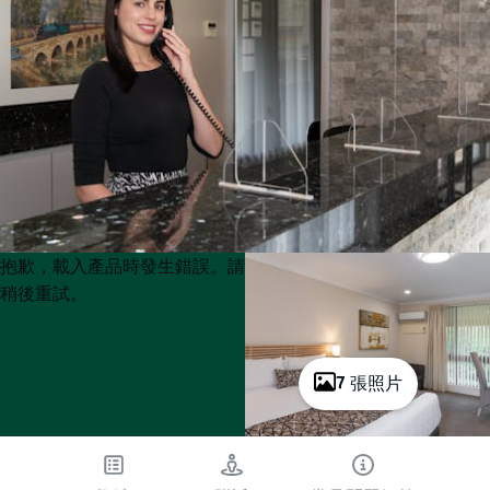
Product
Product
抱歉，載入產品時發生錯誤。請
List
List
稍後重試。
7 張照片