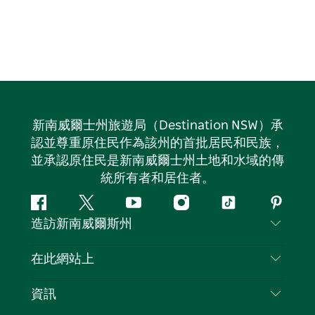
新南威爾士州旅遊局（Destination NSW）承
認並尊重原住民作為該州的首批居民和民族，
並承認原住民是新南威爾士州土地和水域的傳
統所有者和居住者。
Facebook
嘰
Youtube
Instagram
抖
Pintere
造訪新南威爾斯州
嘰
音
喳
聯絡我們
在此網站上
喳
免責聲明
目的地
資訊
隱私
要做的事情