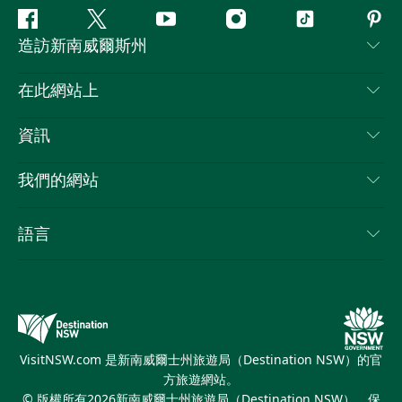
Facebook
嘰
Youtube
Instagram
抖
Pint
造訪新南威爾斯州
嘰
音
喳
聯絡我們
在此網站上
喳
免責聲明
目的地
資訊
隱私
要做的事情
旅行資訊
Cookie 通知
我們的網站
新南威爾斯州公路旅行
列出您的業務
使用條款
Sydney.com
活動
語言
新南威爾斯的商業
新南威爾士州旅遊局（Destination NSW）企業網站​
住宿
新南威爾斯的教育
新南威爾斯商務活動
優惠訊息
新南威爾士州旅遊局（Destination NSW）媒體中心
繽紛悉尼燈光音樂節
VisitNSW.com 是新南威爾士州旅遊局（Destination NSW）的官
方旅遊網站。
© 版權所有
2026
新南威爾士州旅遊局（Destination NSW）。保