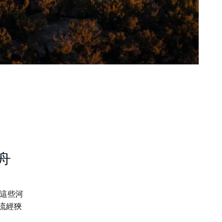
木舟
這些河
它流經狹