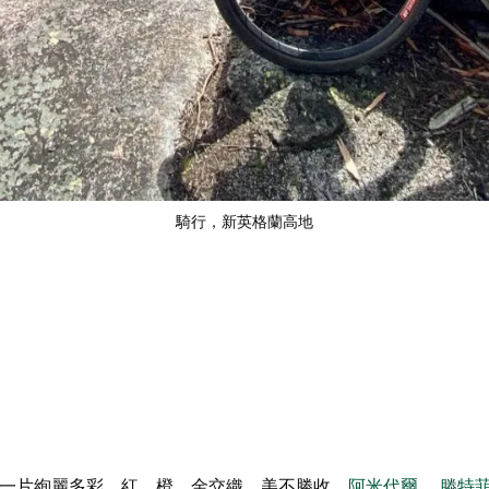
騎行，新英格蘭高地
一片絢麗多彩，紅、橙、金交織，美不勝收。
阿米代爾
、
滕特