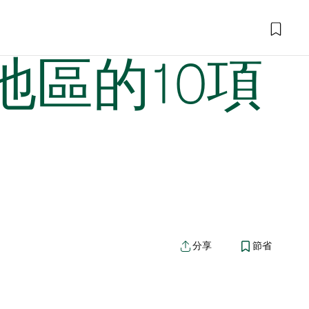
區的10項
分享
節省