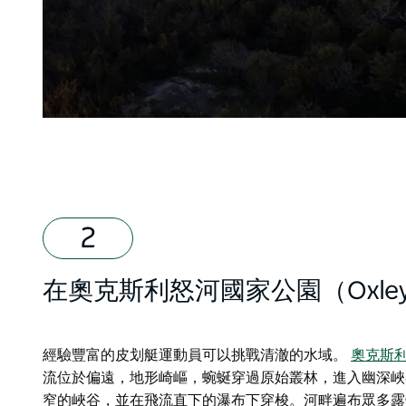
在奧克斯利怒河國家公園（Oxley Wild
經驗豐富的皮划艇運動員可以挑戰清澈的水域。
奧克斯利怒河
流位於偏遠，地形崎嶇，蜿蜒穿過原始叢林，進入幽深峽谷，越過
窄的峽谷，並在飛流直下的瀑布下穿梭。河畔遍布眾多露