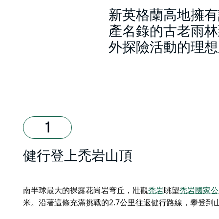
新英格蘭高地擁有
產名錄的古老雨林
外探險活動的理想
健行登上禿岩山頂
南半球最大的裸露花崗岩穹丘，壯觀
禿岩
眺望
禿岩國家公
米。沿著這條充滿挑戰的2.7公里往返健行路線，攀登到