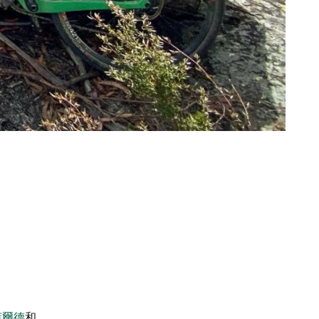
菲爾德
和