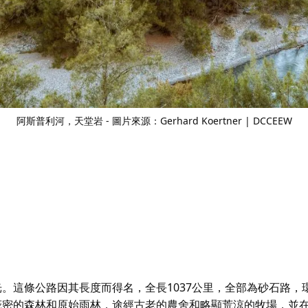
阿斯普利河，天堂岩 - 圖片來源：Gerhard Koertner | DCCEEW
光。這條公路因其長度而得名，全長1037公里，全部為砂石路，
越茂密的森林和原始雨林，途經古老的農舍和略顯荒涼的牧場，並